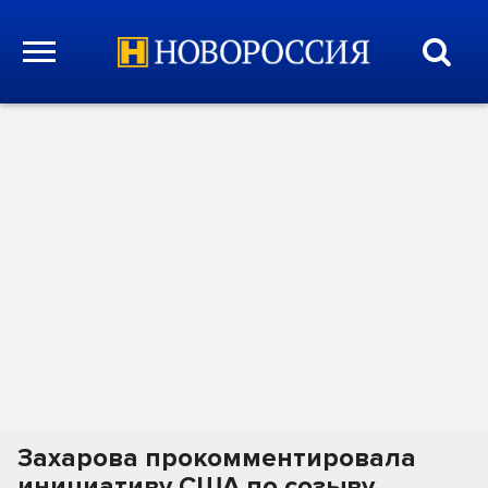
Захарова прокомментировала
инициативу США по созыву