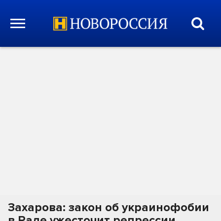
Захарова: закон об украинофобии
в Раде ужесточит репрессии