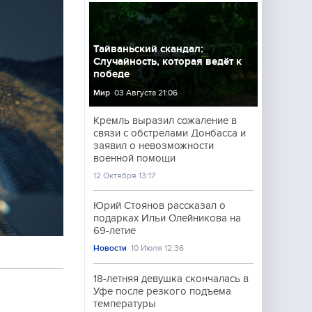
Тайваньский скандал:
Случайность, которая ведёт к
победе
Мир
03 Августа 21:06
Кремль выразил сожаление в
связи с обстрелами Донбасса и
заявил о невозможности
военной помощи
12 Октября 13:17
Юрий Стоянов рассказал о
подарках Ильи Олейникова на
69-летие
Новости
10 Июля 12:36
18-летняя девушка скончалась в
Уфе после резкого подъема
температуры