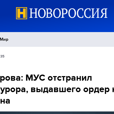
Мир
:35
Политика
С
Экономика
П
рова: МУС отстранил
урора, выдавшего ордер 
Спорт
ина