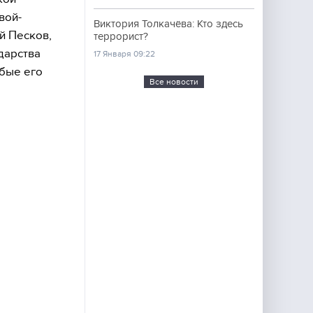
вой-
Виктория Толкачёва: Кто здесь
й Песков,
террорист?
дарства
17 Января 09:22
юбые его
Все новости