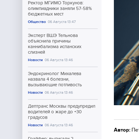
Ректор МГИМО Торкунов:
олимпиадники заняли 57-58%
бюджетных мест
Общество
06 Августа 13:47
Эксперт ВШЭ Тельнова
объяснила причины
каннибализма испанских
слизней
Новости
06 Августа 13:46
Эндокринолог Михалева
назвала 4 болезни,
вызывающие потливость
Новости
06 Августа 13:46
Дептранс Москвы предупредил
водителей о жаре до +30
градусов
Новости
06 Августа 13:46
Автор:
Пе
Грайфер: выписали 2