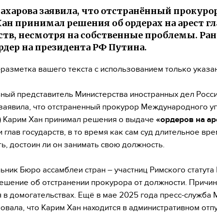
ахарова заявила, что отстранённый прокуро
ан принимал решения об ордерах на арест гл
ств, несмотря на собственные проблемы. Ра
рдер на президента РФ Путина.
разметка вашего текста с использованием только указа
ый представитель Министерства иностранных дел Росс
заявила, что отстраненный прокурор Международного у
) Карим Хан принимал решения о выдаче
«ордеров на ар
 глав государств, в то время как сам суд длительное вре
ь, достоин ли он занимать свою должность.
ьник Бюро ассамблеи стран – участниц Римского статута
ешение об отстранении прокурора от должности. Причин
 в домогательствах. Ещё в мае 2025 года пресс-служба
вала, что Карим Хан находится в административном отп