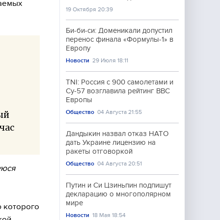
гаемых
19 Октября 20:39
Би-би-си: Доменикали допустил
перенос финала «Формулы-1» в
Европу
Новости
29 Июля 18:11
TNI: Россия с 900 самолетами и
Су-57 возглавила рейтинг ВВС
Европы
Общество
04 Августа 21:55
ый
час
Дандыкин назвал отказ НАТО
дать Украине лицензию на
ракеты отговоркой
Общество
04 Августа 20:51
уюся
Путин и Си Цзиньпин подпишут
декларацию о многополярном
мире
ю которого
Новости
18 Мая 18:54
кой