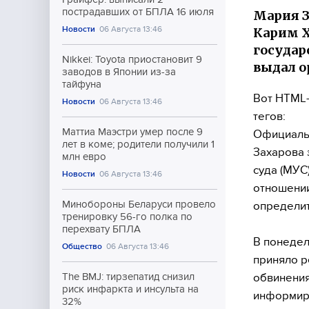
пострадавших от БПЛА 16 июля
Мария З
Новости
06 Августа 13:46
Карим Х
государ
Nikkei: Toyota приостановит 9
выдал о
заводов в Японии из-за
тайфуна
Вот HTML-
Новости
06 Августа 13:46
тегов:
Маттиа Маэстри умер после 9
Официальн
лет в коме; родители получили 1
Захарова 
млн евро
суда (МУС
Новости
06 Августа 13:46
отношении
Минобороны Беларуси провело
определит
тренировку 56-го полка по
перехвату БПЛА
В понедел
Общество
06 Августа 13:46
приняло р
обвинения
The BMJ: тирзепатид снизил
риск инфаркта и инсульта на
информиро
32%