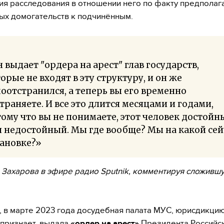
я расследования в отношении него по факту предпола
ых домогательств к подчинённым.
 выдает "ордера на арест" глав государств,
орые не входят в эту структуру, и он же
оотстранился, а теперь вы его временно
траняете. И все это длится месяцами и годами,
ому что вы не понимаете, этот человек достойн
 недостойный. Мы где вообще? Мы на какой сей
тановке?»
 Захарова в эфире радио Sputnik, комментируя сложивш
 в марте 2023 года досудебная палата МУС, юрисдикци
 признает, выдала
«ордер на арест»
Президента Российс