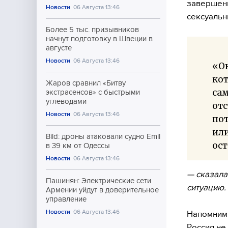
завершени
Новости
06 Августа 13:46
сексуальн
Более 5 тыс. призывников
начнут подготовку в Швеции в
августе
Новости
06 Августа 13:46
«Он
кот
Жаров сравнил «Битву
сам
экстрасенсов» с быстрыми
углеводами
отс
Новости
06 Августа 13:46
пот
или
Bild: дроны атаковали судно Emil
ос
в 39 км от Одессы
Новости
06 Августа 13:46
— сказала
Пашинян: Электрические сети
ситуацию.
Армении уйдут в доверительное
управление
Новости
06 Августа 13:46
Напомним,
Россия не