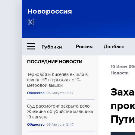
Новороссия
Россия
Донбасс
Рубрики
ПОСЛЕДНИЕ НОВОСТИ
10 Июня 09
Ближний Восток
Новости
Терновой и Киселёв вышли в
финал ЧЕ в прыжках с 10-
метровой вышки
Общество
Заха
Общество
06 Августа 13:47
прок
Культура
Суд рассмотрит закрыто дело
Жилкина об убийстве мальчика
Пут
13 августа
Общество
06 Августа 13:47