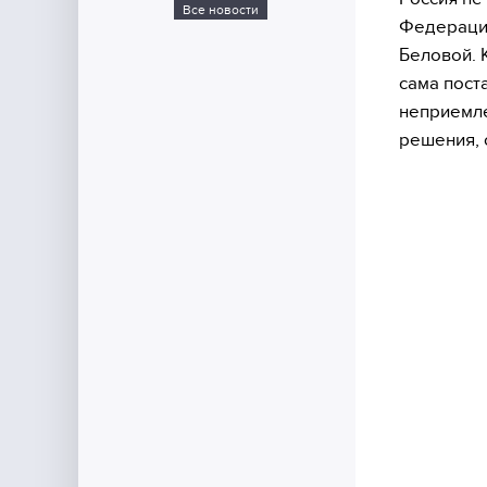
Все новости
Федерации
Беловой. 
сама пост
неприемле
решения, 