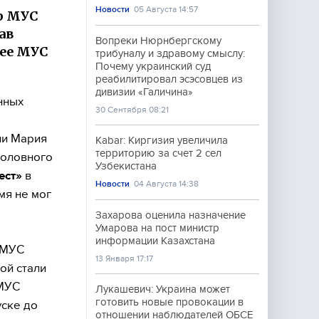
Новости
05 Августа 14:57
р МУС
ав
Вопреки Нюрнбергскому
нее МУС
трибуналу и здравому смыслу:
Почему украинский суд
реабилитировал эсэсовцев из
дивизии «Галичина»
нных
30 Сентября 08:21
ии Мария
Kabar: Киргизия увеличила
территорию за счет 2 сел
головного
Узбекистана
ест»
в
Новости
04 Августа 14:38
мя не мог
Захарова оценила назначение
Умарова на пост министр
информации Казахстана
 МУС
13 Января 17:17
ой стали
 МУС
Лукашевич: Украина может
готовить новые провокации в
уске до
отношении наблюдателей ОБСЕ