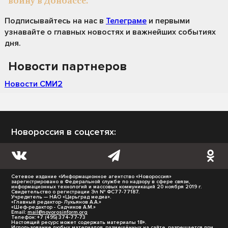
войну в Донбассе.
Подписывайтесь на нас
в
Телеграме
и первыми
узнавайте о главных новостях и важнейших событиях
дня.
Новости партнеров
Новости СМИ2
Новороссия в соцсетях:
Сетевое издание «Информационное агентство «Новороссия»
зарегистрировано в Федеральной службе по надзору в сфере связи,
информационных технологий и массовых коммуникаций 20 ноября 2019 г.
Свидетельство о регистрации Эл № ФС77-77187.
Учредитель — НАО «Царьград медиа».
«Главный редактор- Лукьянов А.А.»
«Шеф-редактор - Садчиков А.М.»
Email:
mail@novorosinform.org
Телефон: +7 (495) 374-77-73
Настоящий ресурс может содержать материалы 18+.
Использование любых материалов, размещённых на сайте, разрешается при