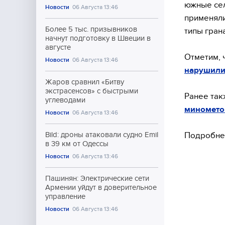
южные сел
Новости
06 Августа 13:46
применяли
Более 5 тыс. призывников
типы гран
начнут подготовку в Швеции в
августе
Отметим, 
Новости
06 Августа 13:46
нарушили
Жаров сравнил «Битву
экстрасенсов» с быстрыми
Ранее так
углеводами
минометов
Новости
06 Августа 13:46
Подробнее
Bild: дроны атаковали судно Emil
в 39 км от Одессы
Новости
06 Августа 13:46
Пашинян: Электрические сети
Армении уйдут в доверительное
управление
Новости
06 Августа 13:46