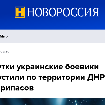
Мир
 08:59
Политика
С
утки украинские боевики
Экономика
П
стили по территории ДНР
Спорт
припасов