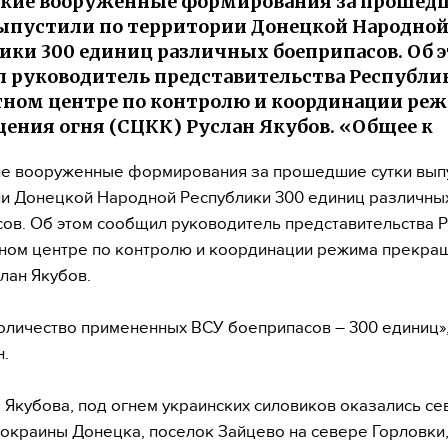
ские вооруженные формирования за прошед
ыпустили по территории Донецкой Народно
ики 300 единиц различных боеприпасов. Об 
 руководитель представительства Республи
ном центре по контролю и координации ре
ения огня (СЦКК) Руслан Якубов. «Общее к
е вооруженные формирования за прошедшие сутки выпу
и Донецкой Народной Республики 300 единиц различны
ов. Об этом сообщил руководитель представительства 
ном центре по контролю и координации режима прекра
слан Якубов.
личество примененных ВСУ боеприпасов – 300 единиц»
н.
 Якубова, под огнем украинских силовиков оказались се
окраины Донецка, поселок Зайцево на севере Горловки,