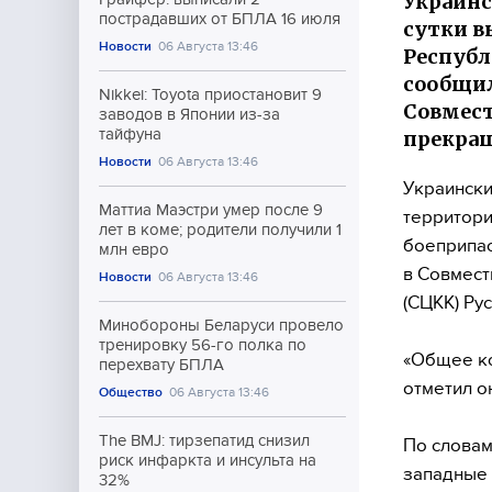
Украин
пострадавших от БПЛА 16 июля
сутки в
Новости
06 Августа 13:46
Республ
сообщил
Nikkei: Toyota приостановит 9
Совмест
заводов в Японии из-за
тайфуна
прекращ
Новости
06 Августа 13:46
Украински
Маттиа Маэстри умер после 9
территори
лет в коме; родители получили 1
боеприпас
млн евро
в Совмест
Новости
06 Августа 13:46
(СЦКК) Ру
Минобороны Беларуси провело
тренировку 56-го полка по
«Общее ко
перехвату БПЛА
отметил о
Общество
06 Августа 13:46
The BMJ: тирзепатид снизил
По словам
риск инфаркта и инсульта на
западные 
32%