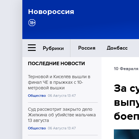
Новороссия
Россия
Донбасс
Рубрики
ПОСЛЕДНИЕ НОВОСТИ
10 Февраля
Ближний Восток
Терновой и Киселёв вышли в
финал ЧЕ в прыжках с 10-
За с
метровой вышки
Общество
Общество
06 Августа 13:47
выпу
Культура
Суд рассмотрит закрыто дело
бое
Жилкина об убийстве мальчика
13 августа
Общество
06 Августа 13:47