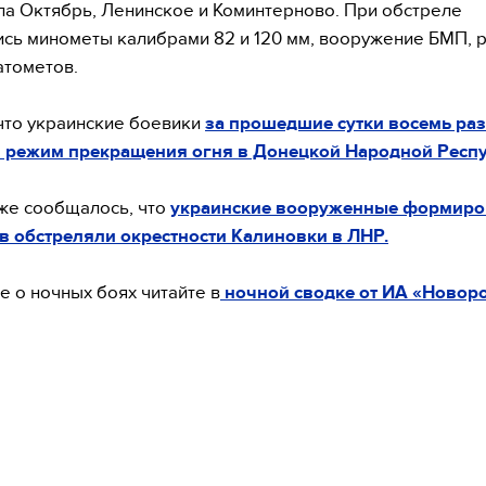
а Октябрь, Ленинское и Коминтерново. При обстреле
сь минометы калибрами 82 и 120 мм, вооружение БМП, 
атометов.
что украинские боевики
за прошедшие сутки восемь раз
 режим прекращения огня в Донецкой Народной Респу
же сообщалось, что
украинские вооруженные формиро
 обстреляли окрестности Калиновки в ЛНР.
 о ночных боях читайте в
ночной сводке от ИА «Новоро