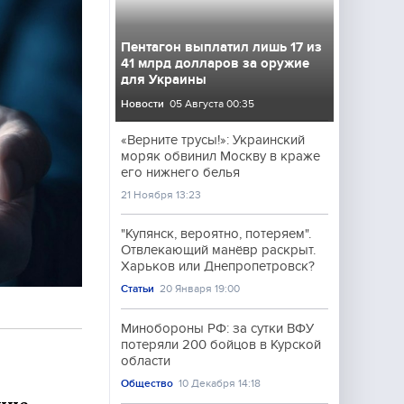
Пентагон выплатил лишь 17 из
41 млрд долларов за оружие
для Украины
Новости
05 Августа 00:35
«Верните трусы!»: Украинский
моряк обвинил Москву в краже
его нижнего белья
21 Ноября 13:23
"Купянск, вероятно, потеряем".
Отвлекающий манёвр раскрыт.
Харьков или Днепропетровск?
Статьи
20 Января 19:00
Минобороны РФ: за сутки ВФУ
потеряли 200 бойцов в Курской
области
Общество
10 Декабря 14:18