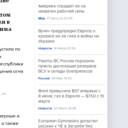
шие
Америка страдает из-за
й
нехватки рабочей силы
этом
Мир
17 Августа 23:55
ки в
жима
Вучич предупредил Европу о
кризисе из-за газа и войны на
Украине
стили по
Новости
14 Июля 01:38
х
Ракеты ВС России поразили
Республики
пункты дислокации резервов
щения огня
ВСУ и склады боеприпасов
Россия
09 Мая 19:33
Brent превысила $97 впервые с
, —
8 июня, газ в Европе — $750 с 19
марта
Новости
23 Июля 16:48
верные и
European Gymnastics допустил
 а также
русских к ЧЕ в Загребе без