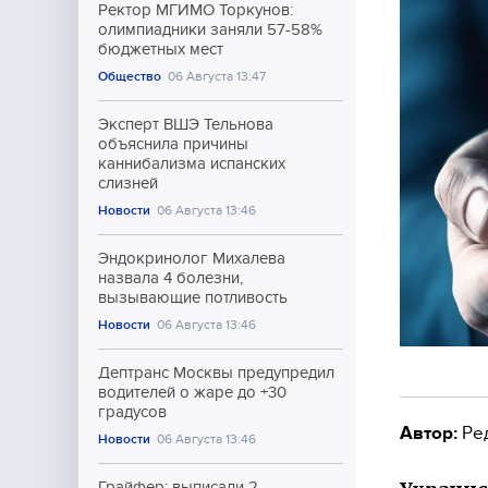
Ректор МГИМО Торкунов:
олимпиадники заняли 57-58%
бюджетных мест
Общество
06 Августа 13:47
Эксперт ВШЭ Тельнова
объяснила причины
каннибализма испанских
слизней
Новости
06 Августа 13:46
Эндокринолог Михалева
назвала 4 болезни,
вызывающие потливость
Новости
06 Августа 13:46
Дептранс Москвы предупредил
водителей о жаре до +30
градусов
Автор:
Ре
Новости
06 Августа 13:46
Грайфер: выписали 2