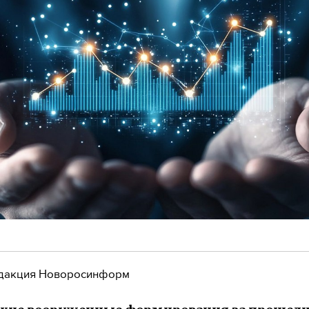
дакция Новоросинформ