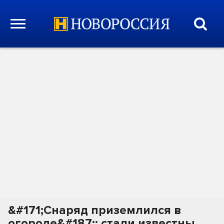
&#171;Снаряд приземлился в
огороде&#187;: стали известны