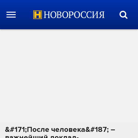
&#171;После человека&#187; –
важнейший доклад-