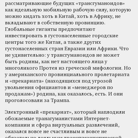
рассматривающие будущих «трансгуманоидов»
как идеальную мобильную рабочую силу, которую
можно кидать хоть в Китай, хоть в Африку, не
вкладывают в собственную провинцию.
Глобальные гиганты предпочитают
инвестировать в густонаселенные городские
центры того же Китая, а также других
густонаселенных стран Евразии или Африки. Что
не удивительно: у трансгуманоидов не может
быть родины, как нет настоящего лица у
многоликого Протея из греческой мифологии. Но
у американского провинциального пролетариата
и «прекариата» (находящихся под угрозой
увольнения официантов и «менеджеров по
продажам») родина, как оказалось, есть. И они
проголосовали за Трампа.
Электронный «прекариат», который наплодили
обожаемые транагуманистами Интернет-
компании и сфера виртуальных развлечений,
оказался вовсе не счастливым и вовсе не