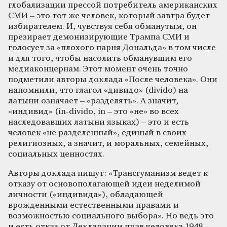
глобализации прессой потребитель американских
СМИ – это тот же человек, который завтра будет
избирателем. И, чувствуя себя обманутым, он
презирает демонизирующие Трампа СМИ и
голосует за «плохого парня Дональда» в том числе
и для того, чтобы насолить обманувшим его
медиаконцернам. Этот момент очень точно
подметили авторы доклада «После человека». Они
напомнили, что глагол «дивидо» (divido) на
латыни означает – «разделять». А значит,
«индивид» (in-divido, in – это «не» во всех
наследовавших латыни языках) – это и есть
человек «не разделенный», единый в своих
религиозных, а значит, и моральных, семейных,
социальных ценностях.
Авторы доклада пишут: «Трансгуманизм ведет к
отказу от основополагающей идеи неделимой
личности («индивида»), обладающей
врожденными естественными правами и
возможностью социального выбора». Но ведь это
и есть отказ от Декларации прав человека 1948