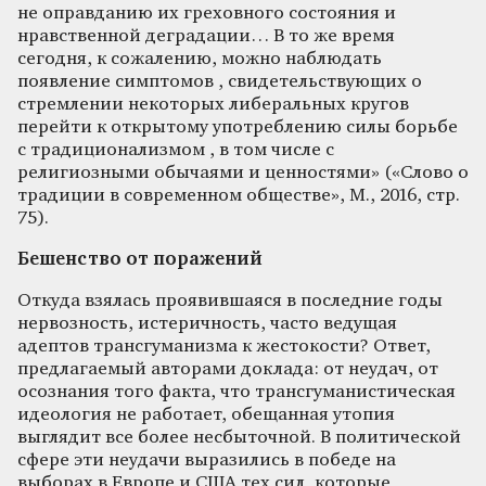
не оправданию их греховного состояния и
нравственной деградации… В то же время
сегодня, к сожалению, можно наблюдать
появление симптомов , свидетельствующих о
стремлении некоторых либеральных кругов
перейти к открытому употреблению силы борьбе
с традиционализмом , в том числе с
религиозными обычаями и ценностями» («Слово о
традиции в современном обществе», М., 2016, стр.
75).
Бешенство от поражений
Откуда взялась проявившаяся в последние годы
нервозность, истеричность, часто ведущая
адептов трансгуманизма к жестокости? Ответ,
предлагаемый авторами доклада: от неудач, от
осознания того факта, что трансгуманистическая
идеология не работает, обещанная утопия
выглядит все более несбыточной. В политической
сфере эти неудачи выразились в победе на
выборах в Европе и США тех сил, которые