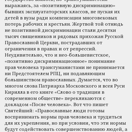
выражаясь, за «позитивную дискриминацию»
бывших эксплуататорских классов, не пуская их
детей в вузы ради компенсации многовековых
потерь рабочих и крестьян. Жертвой той отнюдь
не позитивной дискриминации стали десятки
тысяч священников и рядовых прихожан Русской
Православной Церкви, пострадавших от
ограничения в правах и от репрессий.
Неудивительно, что и нео-большевистское,
«позитивно дискриминационное» понимание
прав человека трансгуманистами не принимается
ни Предстоятелем РПЦ, ни подавляющим
большинством православных. Думается, что во
многом слова Патриарха Московского и всея Руси
Кирилла в его книге «Слово о традиции в
современном обществе» перекликаются с
докладом «После человека». Вот что пишет
Святейший: «Православные люди готовы
воспринимать нормы прав человека и трудиться
для их укрепления, но при условии, что эти нормы
будут содействовать совершенствованию людей, а