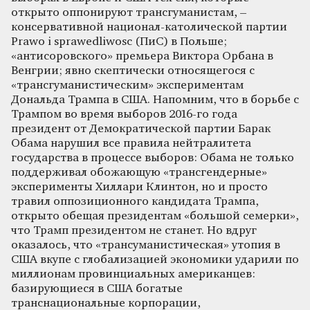
открыто оппонируют трансгуманистам, –
консервативной национал-католической партии
Prawo i sprawedliwosc (ПиС) в Польше;
«антисоровского» премьера Виктора Орбана в
Венгрии; явно скептически относящегося с
«трансгуманистическим» экспериментам
Дональда Трампа в США. Напомним, что в борьбе с
Трампом во время выборов 2016-го года
президент от Демократической партии Барак
Обама нарушил все правила нейтралитета
государства в процессе выборов: Обама не только
поддерживал обожающую «трансгендерные»
эксперименты Хиллари Клинтон, но и просто
травил оппозиционного кандидата Трампа,
открыто обещая президентам «большой семерки»,
что Трамп президентом не станет. Но вдруг
оказалось, что «трансуманистическая» утопия в
США вкупе с глобализацией экономики ударили по
миллионам провинциальных американцев:
базирующиеся в США богатые
транснациональные корпорации,