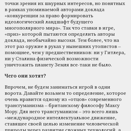
точки зрения их шкурных интересов, но понятных
в рамках упоминаемой авторами доклада
«конкуренции за право формировать
идеологический ландшафт будущего
многополярного мира». Так что ставки в игре,
«приз» которой пытаются определить авторы
доклада, необычайно высоки. Тем более, что на
этот раз оружие в руках у нынешних утопистов –
помощнее, чем у предшественников: ни у Гитлера,
ни у Сталина физической возможности
уничтожить планету Земля все-таки не было.
Чего они хотят?
Впрочем, не будем заниматься игрой в одни
ворота. Давайте возьмем то определение, которое
очень нравится одному из «отцов» современного
трансгуманизма – британскому философу Максу
Мору. Для него трансгуманизм – это всего лишь
«международное интеллектуальное движение,
ставящее своей целью изменение человеческой
природы через развитие сложных технологий, а