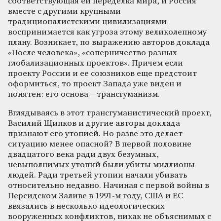
соответствующая ей переделка мира, и Россия
вместе с другими крупными
традиционалистскими цивилизациями
воспринимается как угроза этому великолепному
плану. Возникает, по выражению авторов доклада
«После человека», «соперничество разных
глобализационных проектов». Причем если
проекту России и ее союзников еще предстоит
оформиться, то проект Запада уже виден и
понятен: его основа – трансгуманизм.
Вглядываясь в этот трансгуманистический проект,
Василий Щипков и другие авторы доклада
признают его утопией. Но разве это делает
ситуацию менее опасной? В первой половине
двадцатого века ради двух безумных,
невыполнимых утопий были убиты миллионы
людей. Ради третьей утопии начали убивать
относительно недавно. Начиная с первой войны в
Персидском Заливе в 1991-м году, США и ЕС
ввязались в несколько идеологических
вооруженных конфликтов, никак не объяснимых с