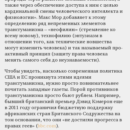
также через обеспечение доступа к ним с целью
кардинальной смены человеческого интеллекта и
физиологии». Макс Мор добавляет к этому
определению ряд непременных элементов
трансгуманизма – «неофилию» (стремление ко
всему новому), технофилию (энтузиазм в
отношении того, как технические новшества
могут изменить человека) и так называемый про-
активный принцип (защиту права человека
менять самого себя до неузнаваемости).
Чтобы увидеть, насколько современная политика
США и ЕС проникнута этими идеями
трансгуманизма, нужно просто повнимательнее
почитать западные газеты. Порой противников
трансгуманизма просто бьют рублем. Например,
бывший британский премьер Дэвид Кэмерон еще
в 2011 году ограничил бюджетную поддержку
африканских стран Британского Содружества на
том основании, что они «не достигли прогресса в
правах геев» (
bbc.com
).