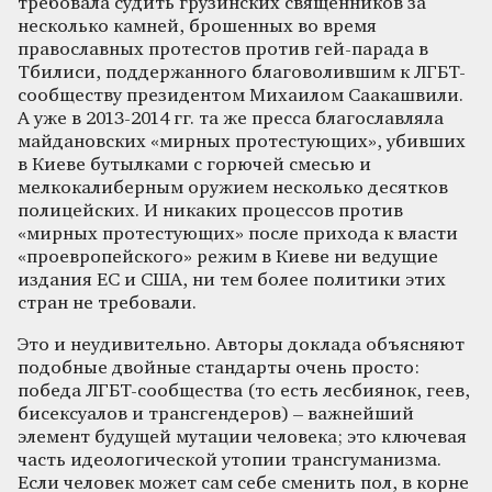
требовала судить грузинских священников за
несколько камней, брошенных во время
православных протестов против гей-парада в
Тбилиси, поддержанного благоволившим к ЛГБТ-
сообществу президентом Михаилом Саакашвили.
А уже в 2013-2014 гг. та же пресса благославляла
майдановских «мирных протестующих», убивших
в Киеве бутылками с горючей смесью и
мелкокалиберным оружием несколько десятков
полицейских. И никаких процессов против
«мирных протестующих» после прихода к власти
«проевропейского» режим в Киеве ни ведущие
издания ЕС и США, ни тем более политики этих
стран не требовали.
Это и неудивительно. Авторы доклада объясняют
подобные двойные стандарты очень просто:
победа ЛГБТ-сообщества (то есть лесбиянок, геев,
бисексуалов и трансгендеров) – важнейший
элемент будущей мутации человека; это ключевая
часть идеологической утопии трансгуманизма.
Если человек может сам себе сменить пол, в корне