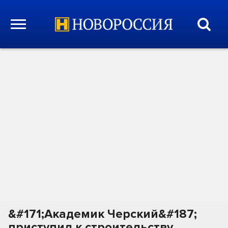
&#171;Академик Черский&#187;
приступил к строительству