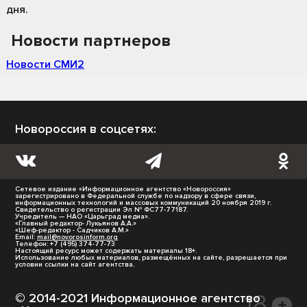
дня.
Новости партнеров
Новости СМИ2
Новороссия в соцсетях:
Сетевое издание «Информационное агентство «Новороссия»
зарегистрировано в Федеральной службе по надзору в сфере связи,
информационных технологий и массовых коммуникаций 20 ноября 2019 г.
Свидетельство о регистрации Эл № ФС77-77187.
Учредитель — НАО «Царьград медиа».
«Главный редактор- Лукьянов А.А.»
«Шеф-редактор - Садчиков А.М.»
Email:
mail@novorosinform.org
Телефон: +7 (495) 374-77-73
Настоящий ресурс может содержать материалы 18+.
Использование любых материалов, размещённых на сайте, разрешается при
условии ссылки на сайт агентства.
© 2014-2021 Информационное агентство