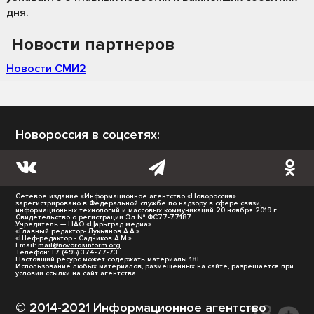
дня.
Новости партнеров
Новости СМИ2
Новороссия в соцсетях:
Сетевое издание «Информационное агентство «Новороссия»
зарегистрировано в Федеральной службе по надзору в сфере связи,
информационных технологий и массовых коммуникаций 20 ноября 2019 г.
Свидетельство о регистрации Эл № ФС77-77187.
Учредитель — НАО «Царьград медиа».
«Главный редактор- Лукьянов А.А.»
«Шеф-редактор - Садчиков А.М.»
Email:
mail@novorosinform.org
Телефон: +7 (495) 374-77-73
Настоящий ресурс может содержать материалы 18+.
Использование любых материалов, размещённых на сайте, разрешается при
условии ссылки на сайт агентства.
© 2014-2021 Информационное агентство