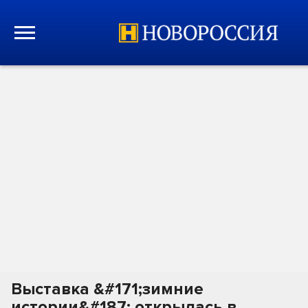
Выставка &#171;зимние
истории&#187; открылась в