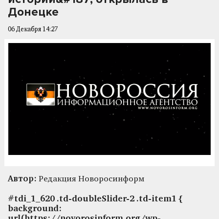
Донецке
06 Декабря 14:27
Автор:
Редакция Новоросинформ
#tdi_1_620 .td-doubleSlider-2 .td-item1 {
background:
url(https://novorosinform.org/wp-