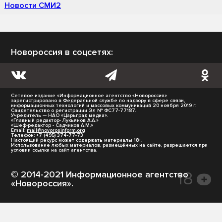
Новости СМИ2
Новороссия в соцсетях:
Сетевое издание «Информационное агентство «Новороссия»
зарегистрировано в Федеральной службе по надзору в сфере связи,
информационных технологий и массовых коммуникаций 20 ноября 2019 г.
Свидетельство о регистрации Эл № ФС77-77187.
Учредитель — НАО «Царьград медиа».
«Главный редактор- Лукьянов А.А.»
«Шеф-редактор - Садчиков А.М.»
Email:
mail@novorosinform.org
Телефон: +7 (495) 374-77-73
Настоящий ресурс может содержать материалы 18+.
Использование любых материалов, размещённых на сайте, разрешается при
условии ссылки на сайт агентства.
© 2014-2021 Информационное агентство
«Новороссия».