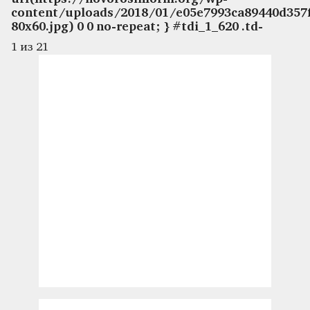
content/uploads/2018/01/e05e7993ca89440d357
80x60.jpg) 0 0 no-repeat; } #tdi_1_620 .td-
1
из 21