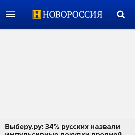
Выберу.ру: 34% русских назвали
импульсивные покупки вредной