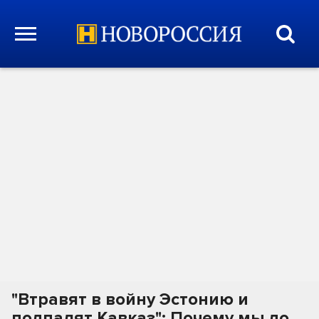
"Втравят в войну Эстонию и
подпалят Кавказ": Почему мы до