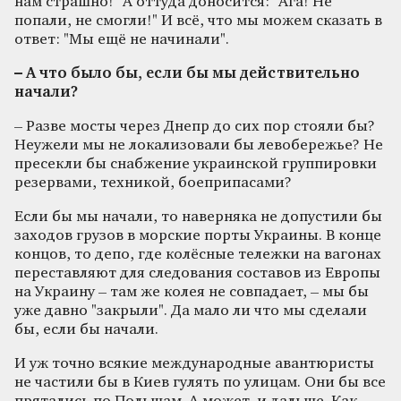
нам страшно!" А оттуда доносится: "Ага! Не
попали, не смогли!" И всё, что мы можем сказать в
ответ: "Мы ещё не начинали".
– А что было бы, если бы мы действительно
начали?
– Разве мосты через Днепр до сих пор стояли бы?
Неужели мы не локализовали бы левобережье? Не
пресекли бы снабжение украинской группировки
резервами, техникой, боеприпасами?
Если бы мы начали, то наверняка не допустили бы
заходов грузов в морские порты Украины. В конце
концов, то депо, где колёсные тележки на вагонах
переставляют для следования составов из Европы
на Украину – там же колея не совпадает, – мы бы
уже давно "закрыли". Да мало ли что мы сделали
бы, если бы начали.
И уж точно всякие международные авантюристы
не частили бы в Киев гулять по улицам. Они бы все