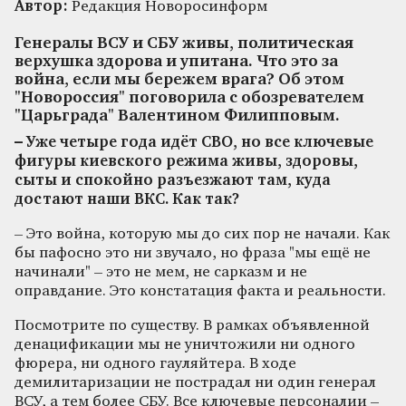
Автор:
Редакция Новоросинформ
Генералы ВСУ и СБУ живы, политическая
верхушка здорова и упитана. Что это за
война, если мы бережем врага? Об этом
"Новороссия" поговорила с обозревателем
"Царьграда" Валентином Филипповым.
– Уже четыре года идёт СВО, но все ключевые
фигуры киевского режима живы, здоровы,
сыты и спокойно разъезжают там, куда
достают наши ВКС. Как так?
– Это война, которую мы до сих пор не начали. Как
бы пафосно это ни звучало, но фраза "мы ещё не
начинали" – это не мем, не сарказм и не
оправдание. Это констатация факта и реальности.
Посмотрите по существу. В рамках объявленной
денацификации мы не уничтожили ни одного
фюрера, ни одного гауляйтера. В ходе
демилитаризации не пострадал ни один генерал
ВСУ, а тем более СБУ. Все ключевые персоналии –