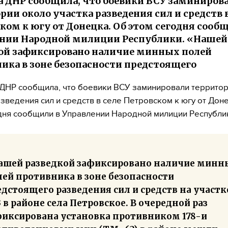
а ДНР сообщила, что боевики ВСУ заминиров
рии около участка разведения сил и средств в
ком к югу от Донецка. Об этом сегодня сооб
нии Народной милиции Республики. «Нашей
ой зафиксировано наличие минных полей
ика в зоне безопасности предстоящего
ДНР сообщила, что боевики ВСУ заминировали террито
азведения сил и средств в селе Петровском к югу от Дон
дня сообщили в Управлении Народной милиции Республи
ашей разведкой зафиксировано наличие минн
лей противника в зоне безопасности
дстоящего разведения сил и средств на участк
в районе села Петровское. В очередной раз
фиксирована установка противником 178-и