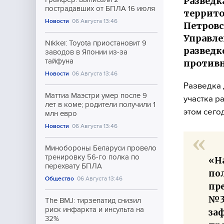
Разведк
пострадавших от БПЛА 16 июля
террито
Новости
06 Августа 13:46
Петровс
Управле
Nikkei: Toyota приостановит 9
разведк
заводов в Японии из-за
тайфуна
противн
Новости
06 Августа 13:46
Разведка 
Маттиа Маэстри умер после 9
участка р
лет в коме; родители получили 1
этом сего
млн евро
Новости
06 Августа 13:46
Минобороны Беларуси провело
тренировку 56-го полка по
«Н
перехвату БПЛА
по
Общество
06 Августа 13:46
пре
№3 
The BMJ: тирзепатид снизил
риск инфаркта и инсульта на
за
32%