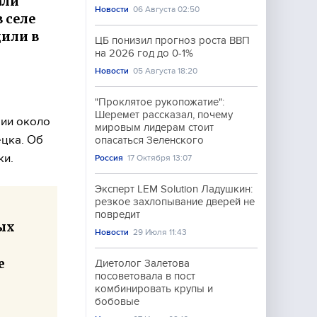
али
Новости
06 Августа 02:50
 селе
щили в
ЦБ понизил прогноз роста ВВП
на 2026 год до 0-1%
Новости
05 Августа 18:20
"Проклятое рукопожатие":
Шеремет рассказал, почему
рии около
мировым лидерам стоит
ецка. Об
опасаться Зеленского
ки.
Россия
17 Октября 13:07
Эксперт LEM Solution Ладушкин:
резкое захлопывание дверей не
повредит
ых
Новости
29 Июля 11:43
е
Диетолог Залетова
посоветовала в пост
комбинировать крупы и
бобовые