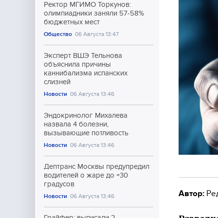
Ректор МГИМО Торкунов:
олимпиадники заняли 57-58%
бюджетных мест
Общество
06 Августа 13:47
Эксперт ВШЭ Тельнова
объяснила причины
каннибализма испанских
слизней
Новости
06 Августа 13:46
Эндокринолог Михалева
назвала 4 болезни,
вызывающие потливость
Новости
06 Августа 13:46
Дептранс Москвы предупредил
водителей о жаре до +30
градусов
Автор:
Ре
Новости
06 Августа 13:46
Грайфер: выписали 2