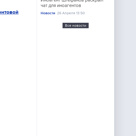
Иноагент Штефанов раскрыл
чат для иноагентов
онтовой
Новости
26 Апреля 13:50
Все новости