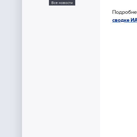
Все новости
Подробнее
сводке И