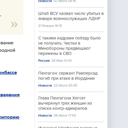
Новости
07 Июня 09:16
Штаб ВСУ назвал число убитых в
–
январе военнослужащих ЛДНР
31 Января 16:15
С такими кадрами победу было
ование
не получить: Чистки в
Минобороны предвещают
ародной
перемены в СВО
Россия
28 Мая 01:00
онбассе
Пентагон: сержант Рамперсад
погиб при атаке в Иордании
Новости
22 Июля 03:05
зведения
Глава Пентагона Хегсет
вычеркнул трех женщин из
списка контр-адмиралов
Новости
06 Июня 17:54
рриторию