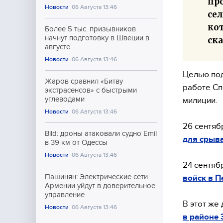
пр
Новости
06 Августа 13:46
се
ко
Более 5 тыс. призывников
начнут подготовку в Швеции в
ска
августе
Новости
06 Августа 13:46
Целью под
Жаров сравнил «Битву
работе Сп
экстрасенсов» с быстрыми
углеводами
милиции.
Новости
06 Августа 13:46
26 сентяб
Bild: дроны атаковали судно Emil
для срыв
в 39 км от Одессы
Новости
06 Августа 13:46
24 сентяб
Пашинян: Электрические сети
войск в П
Армении уйдут в доверительное
управление
В этот же
Новости
06 Августа 13:46
в районе 