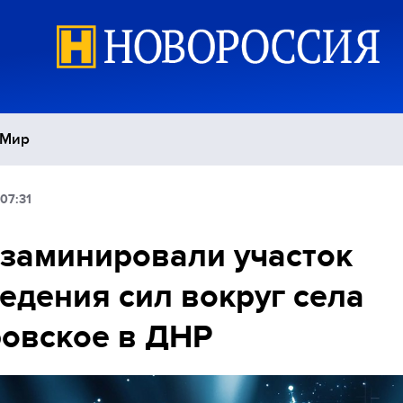
Мир
07:31
Политика
С
заминировали участок
Экономика
П
едения сил вокруг села
Спорт
овское в ДНР