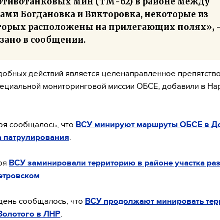
отивотанковых мин (ТМ-62) в районе между
лами Богдановка и Викторовка, некоторые из
торых расположены на прилегающих полях», 
зано в сообщении.
обных действий является целенаправленное препятств
ециальной мониторинговой миссии ОБСЕ, добавили в Н
ря сообщалось, что
ВСУ минируют маршруты ОБСЕ в Д
а патрулирования
.
ря
ВСУ заминировали территорию в районе участка ра
етровском
.
 день сообщалось, что
ВСУ продолжают минировать те
Золотого в ЛНР
.