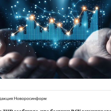
дакция Новоросинформ