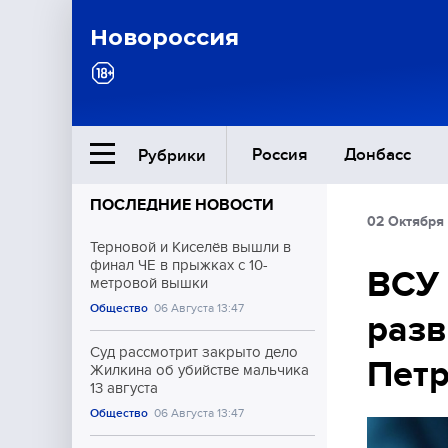
Новороссия
Россия
Донбасс
Рубрики
ПОСЛЕДНИЕ НОВОСТИ
02 Октября 
Ближний Восток
Терновой и Киселёв вышли в
финал ЧЕ в прыжках с 10-
ВСУ 
метровой вышки
Общество
Общество
06 Августа 13:47
разв
Культура
Суд рассмотрит закрыто дело
Петр
Жилкина об убийстве мальчика
13 августа
Общество
06 Августа 13:47