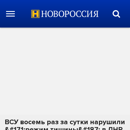
ВСУ восемь раз за сутки нарушили
&#171;режим тишины&#187; в ЛНР