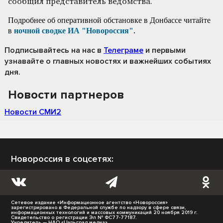
сообщил представитель ведомства.
Подробнее об оперативной обстановке в Донбассе читайте
в
ночной сводке ИА "Новороссия"
.
Подписывайтесь на нас
в
Телеграме
и первыми
узнавайте о главных новостях и важнейших событиях
дня.
Новости партнеров
Новости СМИ2
Новороссия в соцсетях:
Сетевое издание «Информационное агентство «Новороссия»
зарегистрировано в Федеральной службе по надзору в сфере связи,
информационных технологий и массовых коммуникаций 20 ноября 2019 г.
Свидетельство о регистрации Эл № ФС77-77187.
Учредитель — НАО «Царьград медиа».