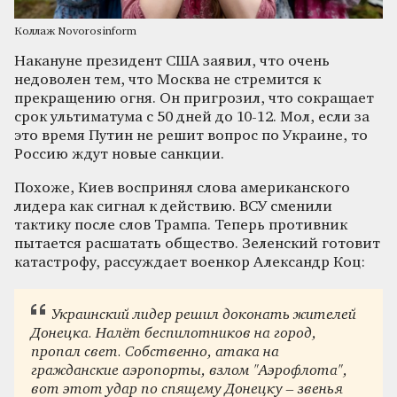
Коллаж Novorosinform
Накануне президент США заявил, что очень
недоволен тем, что Москва не стремится к
прекращению огня. Он пригрозил, что сокращает
срок ультиматума с 50 дней до 10-12. Мол, если за
это время Путин не решит вопрос по Украине, то
Россию ждут новые санкции.
Похоже, Киев воспринял слова американского
лидера как сигнал к действию. ВСУ сменили
тактику после слов Трампа. Теперь противник
пытается расшатать общество. Зеленский готовит
катастрофу, рассуждает военкор Александр Коц:
Украинский лидер решил доконать жителей
Донецка. Налёт беспилотников на город,
пропал свет. Собственно, атака на
гражданские аэропорты, взлом "Аэрофлота",
вот этот удар по спящему Донецку – звенья