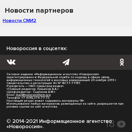
Новости партнеров
Новости СМИ2
Новороссия в соцсетях:
Сетевое издание «Информационное агентство «Новороссия»
зарегистрировано в Федеральной службе по надзору в сфере связи,
информационных технологий и массовых коммуникаций 20 ноября 2019 г.
Свидетельство о регистрации Эл № ФС77-77187.
Учредитель — НАО «Царьград медиа».
«Главный редактор- Лукьянов А.А.»
«Шеф-редактор - Садчиков А.М.»
Email:
mail@novorosinform.org
Телефон: +7 (495) 374-77-73
Настоящий ресурс может содержать материалы 18+.
Использование любых материалов, размещённых на сайте, разрешается при
условии ссылки на сайт агентства.
© 2014-2021 Информационное агентство
«Новороссия».