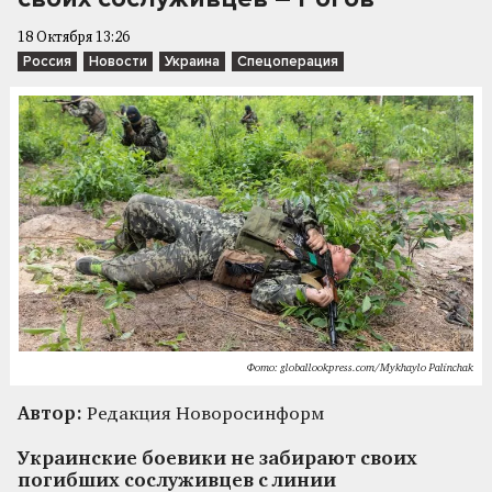
18 Октября 13:26
Россия
Новости
Украина
Спецоперация
Фото: globallookpress.com/Mykhaylo Palinchak
Автор:
Редакция Новоросинформ
Украинские боевики не забирают своих
погибших сослуживцев с линии