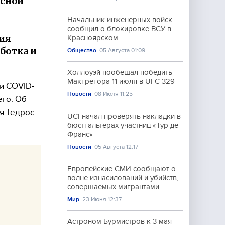
усной
Начальник инженерных войск
сообщил о блокировке ВСУ в
ия
Красноярском
ботка и
Общество
05 Августа 01:09
Холлоуэй пообещал победить
Макгрегора 11 июля в UFC 329
и COVID-
Новости
08 Июля 11:25
его. Об
я Тедрос
UCI начал проверять накладки в
бюстгальтерах участниц «Тур де
Франс»
Новости
05 Августа 12:17
Европейские СМИ сообщают о
волне изнасилований и убийств,
совершаемых мигрантами
Мир
23 Июня 12:37
Астроном Бурмистров к 3 мая