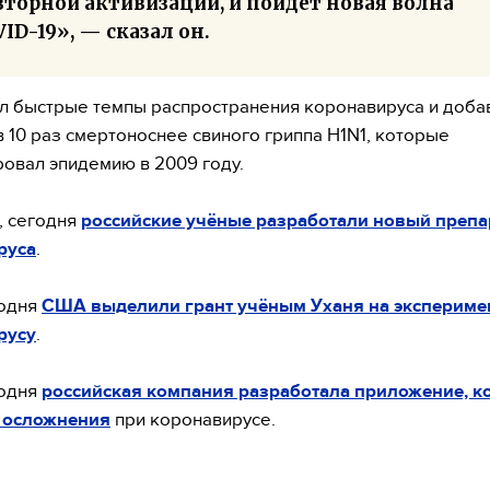
вторной активизации, и пойдёт новая волна
ID-19», — сказал он.
л быстрые темпы распространения коронавируса и добав
в 10 раз смертоноснее свиного гриппа H1N1, которые
овал эпидемию в 2009 году.
, сегодня
российские учёные разработали новый препа
руса
.
годня
США выделили грант учёным Уханя на экспериме
русу
.
годня
российская компания разработала приложение, к
 осложнения
при коронавирусе.