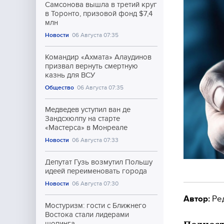
Самсонова вышла в третий круг
в Торонто, призовой фонд $7,4
млн
Новости
06 Августа 07:35
Командир «Ахмата» Алаудинов
призвал вернуть смертную
казнь для ВСУ
Общество
06 Августа 07:35
Медведев уступил ван де
Зандсхюлпу на старте
«Мастерса» в Монреале
Новости
06 Августа 07:33
Депутат Гузь возмутил Польшу
идеей переименовать города
Новости
06 Августа 07:30
Автор:
Ре
Мостуризм: гости с Ближнего
Востока стали лидерами
шопинга