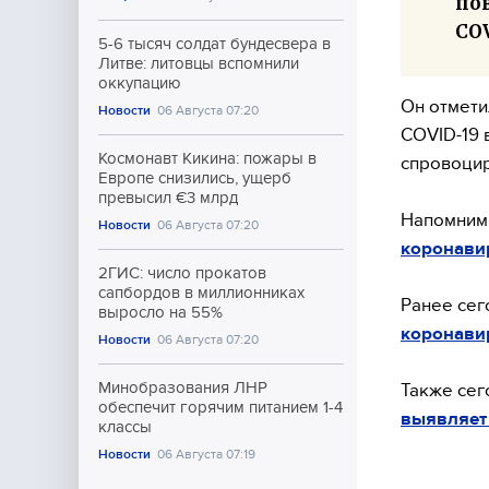
по
COV
5-6 тысяч солдат бундесвера в
Литве: литовцы вспомнили
оккупацию
Он отмети
Новости
06 Августа 07:20
COVID-19 
Космонавт Кикина: пожары в
спровоцир
Европе снизились, ущерб
превысил €3 млрд
Напомним
Новости
06 Августа 07:20
коронави
2ГИС: число прокатов
сапбордов в миллионниках
Ранее се
выросло на 55%
коронави
Новости
06 Августа 07:20
Минобразования ЛНР
Также се
обеспечит горячим питанием 1-4
выявляет
классы
Новости
06 Августа 07:19