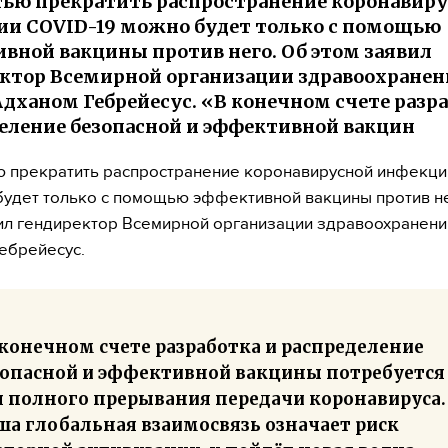
ью прекратить распространение коронавир
и COVID-19 можно будет только с помощью
вной вакцины против него. Об этом заявил
ктор Всемирной организации здравоохранен
Адханом Гебрейесус. «В конечном счете разра
еление безопасной и эффективной вакцин
 прекратить распространение коронавирусной инфекци
будет только с помощью эффективной вакцины против н
ил гендиректор Всемирной организации здравоохранени
ебрейесус.
 конечном счете разработка и распределение
зопасной и эффективной вакцины потребуется
я полного прерывания передачи коронавируса.
ша глобальная взаимосвязь означает риск