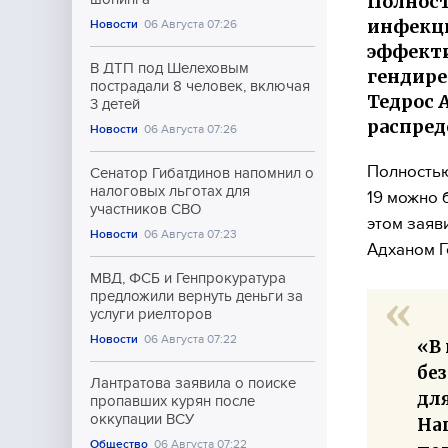
Полност
инфекци
Новости
06 Августа 07:26
эффекти
В ДТП под Шелеховым
гендире
пострадали 8 человек, включая
Тедрос 
3 детей
распред
Новости
06 Августа 07:26
Полностью
Сенатор Гибатдинов напомнил о
налоговых льготах для
19 можно 
участников СВО
этом заяв
Новости
06 Августа 07:23
Адханом Г
МВД, ФСБ и Генпрокуратура
предложили вернуть деньги за
услуги риелторов
Новости
06 Августа 07:22
«В
бе
Лантратова заявила о поиске
дл
пропавших курян после
оккупации ВСУ
На
Общество
06 Августа 07:22