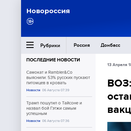
Новороссия
Россия
Донбасс
Рубрики
ПОСЛЕДНИЕ НОВОСТИ
13 Апреля 1
Ближний Восток
Самокат и Rambler&Co
выяснили: 53% русских пускают
ВОЗ:
питомцев в кровать
Общество
Новости
06 Августа 07:39
оста
Культура
Трамп пошутил о Тайсоне и
вак
назвал бой Гэтжи самым
успешным
Новости
06 Августа 07:36