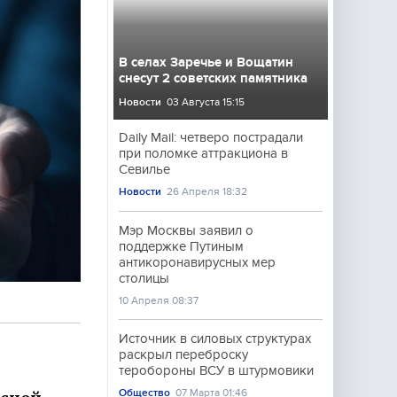
В селах Заречье и Вощатин
снесут 2 советских памятника
Новости
03 Августа 15:15
Daily Mail: четверо пострадали
при поломке аттракциона в
Севилье
Новости
26 Апреля 18:32
Мэр Москвы заявил о
поддержке Путиным
антикоронавирусных мер
столицы
10 Апреля 08:37
Источник в силовых структурах
раскрыл переброску
теробороны ВСУ в штурмовики
Общество
07 Марта 01:46