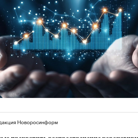
дакция Новоросинформ