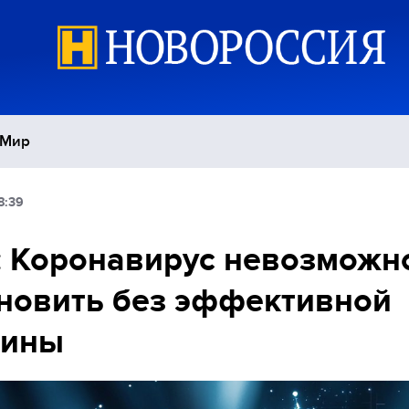
Мир
8:39
Политика
С
 Коронавирус невозможн
Экономика
П
новить без эффективной
Спорт
цины