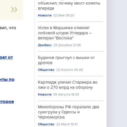
объяснил, почему хвост кометы
впереди
Новости
02 Мая 09:20
ил, что
Успех в Марьинке отменит
лобовой штурм Угледара –
ветеран "Востока"
Донбасс
29 Декабря 21:06
рат от
Буданов прыгнул с вышки от
дронов
Общество
22 Апреля 04:48
нты по
Картлидж уличил Стармера во
лжи о 270 млрд на оборону
Новости
05 Августа 18:35
оторое
Минобороны РФ поразило два
сухогруза у Одессы и
Черноморска
Общество
22 Июля 19:41