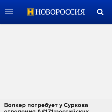
Волкер потребует у Суркова
отведения &#171;российских