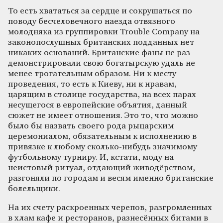
То есть хвататься за сердце и сокрушаться по
поводу бесчеловечного наезда отвязного
молодняка из группировки Trouble Company на
законопослушных британских подданных нет
никаких оснований. Британские фаны не раз
демонстрировали свою богатырскую удаль не
менее трогательным образом. Ни к месту
проведения, то есть к Киеву, ни к нравам,
царящим в столице государства, на всех парах
несущегося в европейские объятия, данный
сюжет не имеет отношения. Это то, что можно
было бы назвать своего рода рыцарским
церемониалом, обязательным к исполнению в
привязке к любому сколько-нибудь значимому
футбольному турниру. И, кстати, моду на
неистовый ритуал, отдающий живодёрством,
разгоняли по городам и весям именно британские
болельщики.
На их счету раскроенных черепов, разгромленных
в хлам кафе и ресторанов, разнесённых битами в