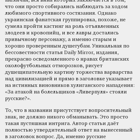
англичан, вся вина которых заключается в том,
что они просто собирались наблюдать за ходом
любимого спортивного состязания. Однако
украинская фанатская группировка, похоже, не
сумела пройти кастинг на роль отъявленных
злодеев и кровопийц, и все лавры достались
привычному персонажу, а именно старым и
хорошо проверенным душегубам. Уникальная по
бессовестности статья Daily Mirror, издания,
прекрасно осведомленного о нравах британских
околофутбольных отморозков, рисует
душещипательную картину торжества варварства
над цивилизацией и прямо в заголовке указывает
на истинных виновников хулиганского нападения:
«За атакой на болельщиков «Ливерпуля» стояли
русские?».
То, что в названии присутствует вопросительный
знак, не должно никого обманывать. Это просто
такая пустяшная интрига. Автор статьи даёт
полностью утвердительный ответ на вынесенный
в заголовок вопрос. Да, именно русские