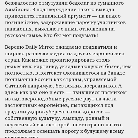
безжалостно отмутузили бедолаг из туманного
Альбиона. В подтверждение такого вывода
приводится гениальный аргумент — на видео
полицейские, задержавшие парочку участников
нападения, выясняют с ними отношения на
русском языке. Кто бы мог подумать!
Версию Daily Mirror ожидаемо подхватили и
широко разнесли медиа из других европейских
стран. Как можно проигнорировать столь
рельефную картинку, укладывающуюся более, чем
полностью, в контекст сложившегося на Западе
понимания России как страны, управляемой
Сатаной напрямую, без всяких посредников. А
здесь как раз оно и есть — явившиеся прямиком
из ада звероподобные русские рвут на части
застенчивых европейцев, пытающихся под
градами ударов уберечь самое дорогое —
собственную культуру, лампаду, ровный и
неугасимый свет которой, несмотря ни на что,
продолжает освещать дорогу к будущему всему
человечеству.