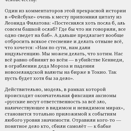
Один из комментаторов этой прекрасной истории
в «Фейсбуке» очень к месту припомнил цитату из
Леонида Филатова: «Постеснялся хоть посла б, аль
совсем башкой ослаб? Где бы что ни говорили, все
одно сведет на баб». А дальше предлагает вообще
отбросить всякое стеснение и делать отныне всё,
что хочется: «Нам по сути, нам дали
индульгенцию. Мы можем делать, что хотим. Нас
всё равно обвинят во всём — в убийстве Кеннеди,
в ограблении деда Мороза и падении
новозеландской валюты на бирже в Токио. Так
пусть будет хотя бы за дело».
Действительно, модель, в рамках которой
происходит окончательная фиксация аксиомы
«русские несут ответственность за всё зло,
наличествующее в видимом и невидимом мирах»,
становится тотально приложимой к событиям
любого уровня значимости. Отравили кого-то —
понятное дело кто, сбили самолёт — к бабке