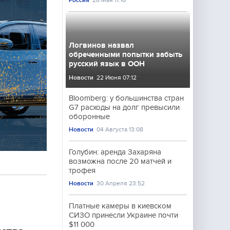
Россия
26 Мая 11:16
Логвинов назвал
обреченными попытки забыть
русский язык в ООН
Новости
22 Июня 07:12
Bloomberg: у большинства стран
G7 расходы на долг превысили
оборонные
Новости
04 Августа 13:08
Голубин: аренда Захаряна
возможна после 20 матчей и
трофея
Новости
30 Апреля 23:52
Платные камеры в киевском
СИЗО принесли Украине почти
$11 000