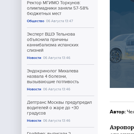
Ректор МГИМО Торкунов:
олимпиадники заняли 57-58%
бюджетных мест
Общество
06 Августа 13:47
Эксперт ВШЭ Тельнова
объяснила причины
каннибализма испанских
слизней
Новости
06 Августа 13:46
Эндокринолог Михалева
назвала 4 болезни,
вызывающие потливость
Новости
06 Августа 13:46
Дептранс Москвы предупредил
водителей о жаре до +30
Автор:
Че
градусов
Новости
06 Августа 13:46
Аэропор
Грайфер: выписали 2