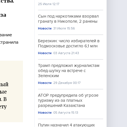
ства.
25 Июля 12:17
за
Сын под наркотиками взорвал
гранату в Никополе, 2 ранены
Новости
31 Июля 15:56
вание
Березкин: число избирателей в
странила
Подмосковье достигло 6,1 млн
Новости
03 Августа 21:43
Трамп предложил журналистам
обед-шутку на встрече с
Зеленским
Новости
29 Декабря 00:17
ный
мые
АТОР предупредила об угрозе
. В
туризму из-за платных
разрешений Казахстана
ету
Новости
05 Августа 15:13
Путин назначил 4 атакующих