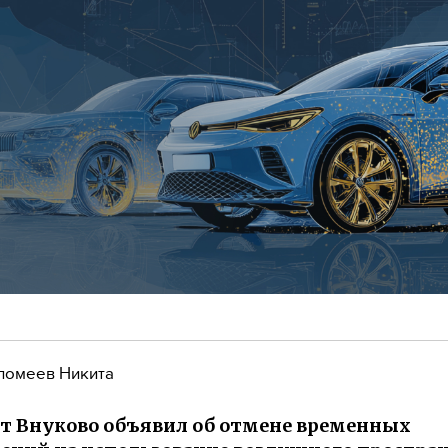
ломеев Никита
т Внуково объявил об отмене временных