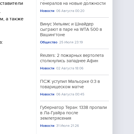
дставители
генералов на новые должности
,
Новости
06 Августа 00:20
м, а также
Винус Уильямс и Шнайдер
сыграют в паре на WTA 500 в
Вашингтоне
в:
Общество
25 Июля 23:19
Reuters: 2 пожарных вертолета
столкнулись западнее Афин
Новости
02 Августа 18:06
ПСЖ уступил Мальорке 0:3 в
товарищеском матче
Новости
06 Августа 00:45
Губернатор Теран: 1338 пропали
в Ла-Гуайра после
землетрясения
Новости
31 Июля 21:26