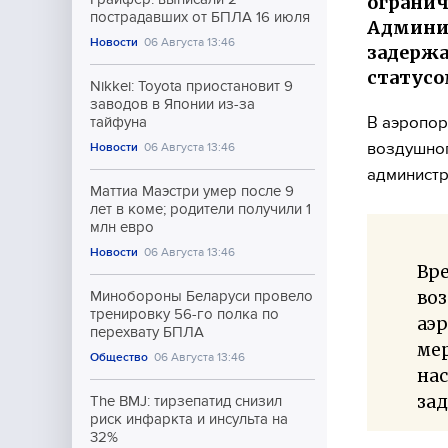
огранич
пострадавших от БПЛА 16 июля
Админис
Новости
06 Августа 13:46
задержа
статусо
Nikkei: Toyota приостановит 9
заводов в Японии из-за
В аэропор
тайфуна
воздушног
Новости
06 Августа 13:46
администр
Маттиа Маэстри умер после 9
лет в коме; родители получили 1
млн евро
Новости
06 Августа 13:46
Вр
во
Минобороны Беларуси провело
тренировку 56-го полка по
аэ
перехвату БПЛА
мер
Общество
06 Августа 13:46
нас
за
The BMJ: тирзепатид снизил
риск инфаркта и инсульта на
32%