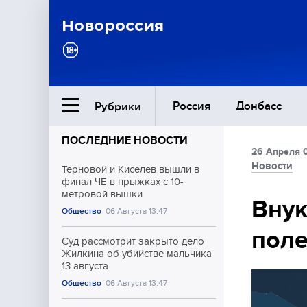
Новороссия
Россия
Донбасс
Рубрики
ПОСЛЕДНИЕ НОВОСТИ
26 Апреля 
Ближний Восток
Новости
Терновой и Киселёв вышли в
финал ЧЕ в прыжках с 10-
метровой вышки
Общество
Внук
Общество
06 Августа 13:47
пол
Культура
Суд рассмотрит закрыто дело
Жилкина об убийстве мальчика
13 августа
Общество
06 Августа 13:47