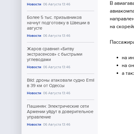
В авиагав
Новости
06 Августа 13:46
авиакомпа
Более 5 тыс. призывников
направлен
начнут подготовку в Швеции в
на скорей
августе
Новости
06 Августа 13:46
Пассажира
Жаров сравнил «Битву
экстрасенсов» с быстрыми
на и
углеводами
на о
Новости
06 Августа 13:46
а та
Bild: дроны атаковали судно Emil
в 39 км от Одессы
Новости
06 Августа 13:46
Пашинян: Электрические сети
Армении уйдут в доверительное
управление
Новости
06 Августа 13:46