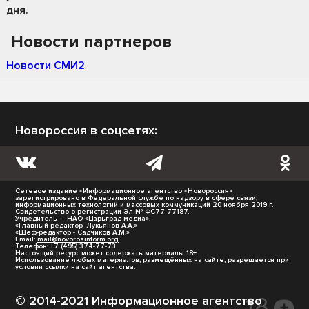
дня.
Новости партнеров
Новости СМИ2
Новороссия в соцсетях:
Сетевое издание «Информационное агентство «Новороссия»
зарегистрировано в Федеральной службе по надзору в сфере связи,
информационных технологий и массовых коммуникаций 20 ноября 2019 г.
Свидетельство о регистрации Эл № ФС77-77187.
Учредитель — НАО «Царьград медиа».
«Главный редактор- Лукьянов А.А.»
«Шеф-редактор - Садчиков А.М.»
Email:
mail@novorosinform.org
Телефон: +7 (495) 374-77-73
Настоящий ресурс может содержать материалы 18+.
Использование любых материалов, размещённых на сайте, разрешается при
условии ссылки на сайт агентства.
© 2014-2021 Информационное агентство