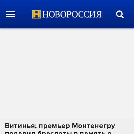
Витинья: премьер Монтенегру
подарил браслеты в память о