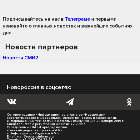
Подписывайтесь на нас
в
Телеграме
и первыми
узнавайте о главных новостях и важнейших событиях
дня.
Новости партнеров
Новости СМИ2
Новороссия в соцсетях:
Сетевое издание «Информационное агентство «Новороссия»
зарегистрировано в Федеральной службе по надзору в сфере связи,
информационных технологий и массовых коммуникаций 20 ноября 2019 г.
Свидетельство о регистрации Эл № ФС77-77187.
Учредитель — НАО «Царьград медиа».
«Главный редактор- Лукьянов А.А.»
«Шеф-редактор - Садчиков А.М.»
Email:
mail@novorosinform.org
Телефон: +7 (495) 374-77-73