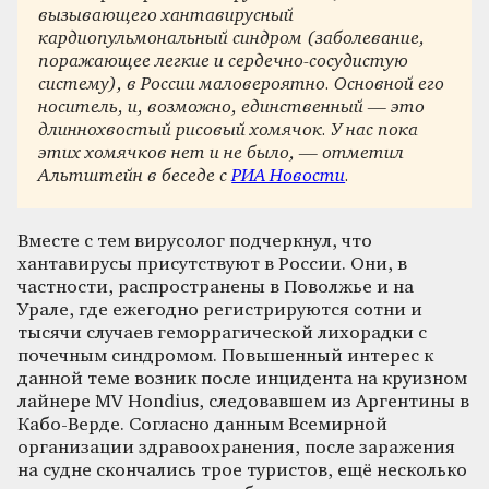
вызывающего хантавирусный
кардиопульмональный синдром (заболевание,
поражающее легкие и сердечно-сосудистую
систему), в России маловероятно. Основной его
носитель, и, возможно, единственный — это
длиннохвостый рисовый хомячок. У нас пока
этих хомячков нет и не было, — отметил
Альтштейн в беседе с
РИА Новости
.
Вместе с тем вирусолог подчеркнул, что
хантавирусы присутствуют в России. Они, в
частности, распространены в Поволжье и на
Урале, где ежегодно регистрируются сотни и
тысячи случаев геморрагической лихорадки с
почечным синдромом. Повышенный интерес к
данной теме возник после инцидента на круизном
лайнере MV Hondius, следовавшем из Аргентины в
Кабо-Верде. Согласно данным Всемирной
организации здравоохранения, после заражения
на судне скончались трое туристов, ещё несколько