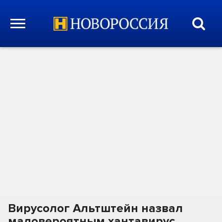
Вирусолог Альтштейн назвал
маловероятным хантавирус