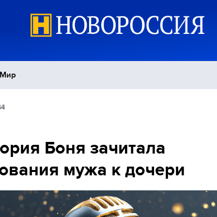
Мир
44
Политика
С
Экономика
П
ория Боня зачитала
ования мужа к дочери
Спорт