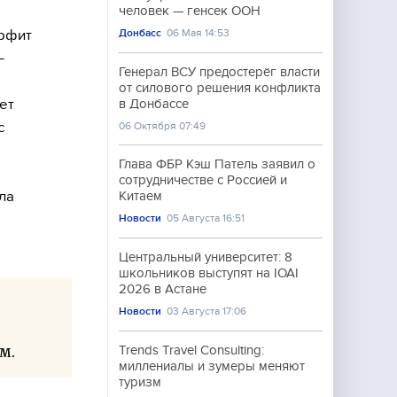
человек — генсек ООН
ерфит
Донбасс
06 Мая 14:53
—
Генерал ВСУ предостерёг власти
от силового решения конфликта
ет
в Донбассе
с
06 Октября 07:49
Глава ФБР Кэш Патель заявил о
сотрудничестве с Россией и
ла
Китаем
Новости
05 Августа 16:51
Центральный университет: 8
школьников выступят на IOAI
2026 в Астане
Новости
03 Августа 17:06
м.
Trends Travel Consulting:
миллениалы и зумеры меняют
туризм