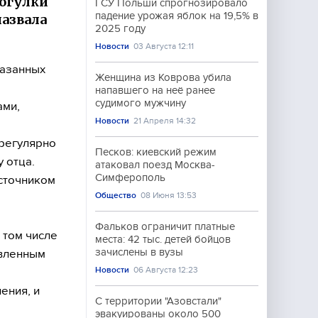
рогулки
ГСУ Польши спрогнозировало
падение урожая яблок на 19,5% в
назвала
2025 году
Новости
03 Августа 12:11
казанных
Женщина из Коврова убила
напавшего на неё ранее
судимого мужчину
ами,
Новости
21 Апреля 14:32
регулярно
Песков: киевский режим
 отца.
атаковал поезд Москва-
Симферополь
сточником
Общество
08 Июня 13:53
Фальков ограничит платные
 том числе
места: 42 тыс. детей бойцов
зачислены в вузы
овленным
Новости
06 Августа 12:23
ения, и
С территории "Азовстали"
эвакуированы около 500