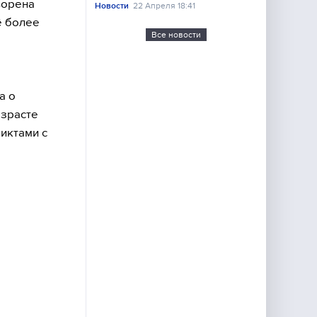
ворена
Новости
22 Апреля 18:41
ё более
Все новости
а о
озрасте
иктами с