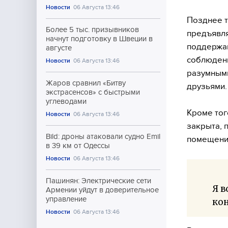
Новости
06 Августа 13:46
Позднее т
Более 5 тыс. призывников
предъявля
начнут подготовку в Швеции в
поддержан
августе
соблюдени
Новости
06 Августа 13:46
разумными
Жаров сравнил «Битву
друзьями.
экстрасенсов» с быстрыми
углеводами
Кроме тог
Новости
06 Августа 13:46
закрыта, 
Bild: дроны атаковали судно Emil
помещения
в 39 км от Одессы
Новости
06 Августа 13:46
Пашинян: Электрические сети
Я 
Армении уйдут в доверительное
управление
кон
Новости
06 Августа 13:46