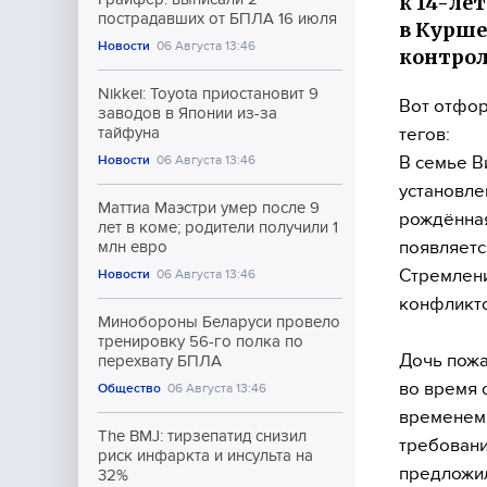
к 14-ле
пострадавших от БПЛА 16 июля
в Курше
Новости
06 Августа 13:46
контрол
Nikkei: Toyota приостановит 9
Вот отфор
заводов в Японии из-за
тегов:
тайфуна
В семье В
Новости
06 Августа 13:46
установле
Маттиа Маэстри умер после 9
рождённая
лет в коме; родители получили 1
появляетс
млн евро
Стремлени
Новости
06 Августа 13:46
конфликто
Минобороны Беларуси провело
тренировку 56-го полка по
Дочь пожа
перехвату БПЛА
во время 
Общество
06 Августа 13:46
временем 
The BMJ: тирзепатид снизил
требовани
риск инфаркта и инсульта на
предложил
32%