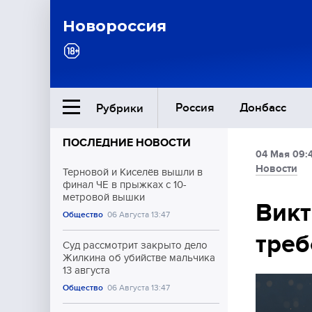
Новороссия
Россия
Донбасс
Рубрики
ПОСЛЕДНИЕ НОВОСТИ
04 Мая 09:
Ближний Восток
Новости
Терновой и Киселёв вышли в
финал ЧЕ в прыжках с 10-
метровой вышки
Общество
Викт
Общество
06 Августа 13:47
треб
Культура
Суд рассмотрит закрыто дело
Жилкина об убийстве мальчика
13 августа
Общество
06 Августа 13:47