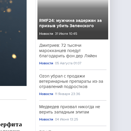
RMF24: мужчина задержан за
призыв убить Зеленского
Новости
31 Июля 10:45
Дмитриев: 72 тысячи
марокканцев поедут
благодарить фон дер Ляйен
Новости
05 Августа 01:07
Ozon убрал с продажи
ветеринарные препараты из-за
отравлений подростков
Новости
11 Января 23:36
Медведев призвал никогда не
верить западным элитам
Новости
04 Июня 13:25
мерфита