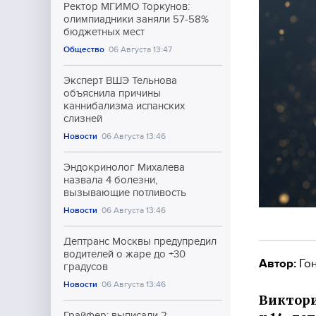
Ректор МГИМО Торкунов:
олимпиадники заняли 57-58%
бюджетных мест
Общество
06 Августа 13:47
Эксперт ВШЭ Тельнова
объяснила причины
каннибализма испанских
слизней
Новости
06 Августа 13:46
Эндокринолог Михалева
назвала 4 болезни,
вызывающие потливость
Новости
06 Августа 13:46
Дептранс Москвы предупредил
водителей о жаре до +30
Автор:
Гон
градусов
Новости
06 Августа 13:46
Виктори
Грайфер: выписали 2