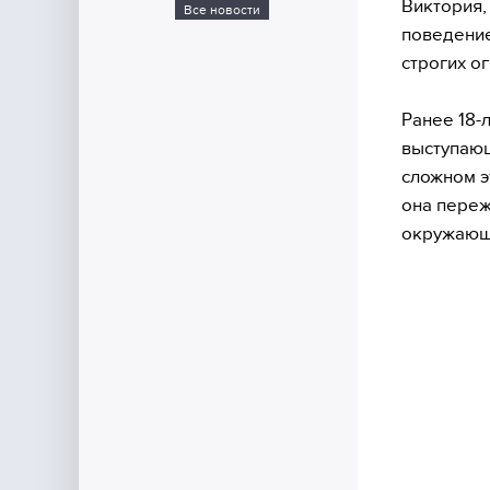
Виктория,
Все новости
поведение
строгих о
Ранее 18-
выступающ
сложном э
она переж
окружающ