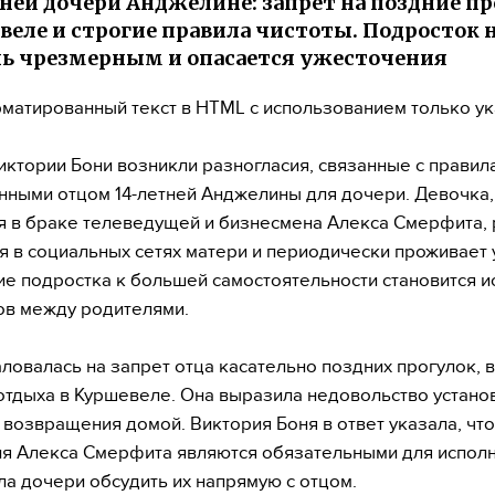
тней дочери Анджелине: запрет на поздние п
веле и строгие правила чистоты. Подросток 
ь чрезмерным и опасается ужесточения
матированный текст в HTML с использованием только у
иктории Бони возникли разногласия, связанные с правил
нными отцом 14-летней Анджелины для дочери. Девочка,
 в браке телеведущей и бизнесмена Алекса Смерфита, 
я в социальных сетях матери и периодически проживает у
е подростка к большей самостоятельности становится и
в между родителями.
ловалась на запрет отца касательно поздних прогулок, в
отдыха в Куршевеле. Она выразила недовольство устан
возвращения домой. Виктория Боня в ответ указала, что
я Алекса Смерфита являются обязательными для исполн
а дочери обсудить их напрямую с отцом.