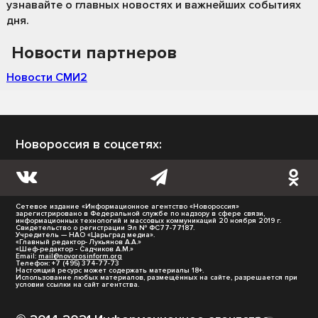
узнавайте о главных новостях и важнейших событиях
дня.
Новости партнеров
Новости СМИ2
Новороссия в соцсетях:
Сетевое издание «Информационное агентство «Новороссия»
зарегистрировано в Федеральной службе по надзору в сфере связи,
информационных технологий и массовых коммуникаций 20 ноября 2019 г.
Свидетельство о регистрации Эл № ФС77-77187.
Учредитель — НАО «Царьград медиа».
«Главный редактор- Лукьянов А.А.»
«Шеф-редактор - Садчиков А.М.»
Email:
mail@novorosinform.org
Телефон: +7 (495) 374-77-73
Настоящий ресурс может содержать материалы 18+.
Использование любых материалов, размещённых на сайте, разрешается при
условии ссылки на сайт агентства.