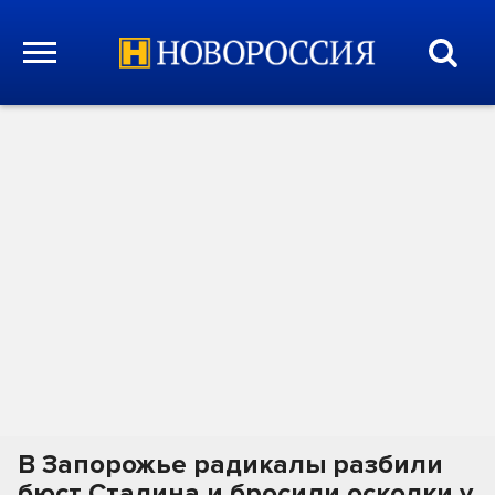
В Запорожье радикалы разбили
бюст Сталина и бросили осколки у