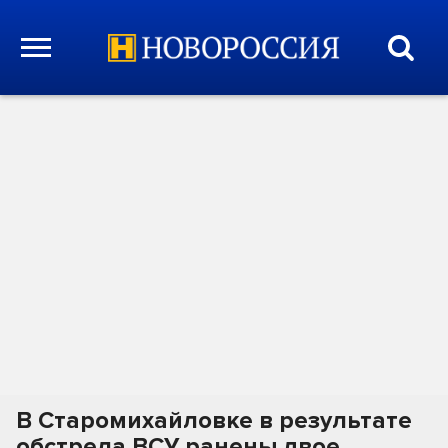
В Старомихайловке в результате
обстрела ВСУ ранены двое