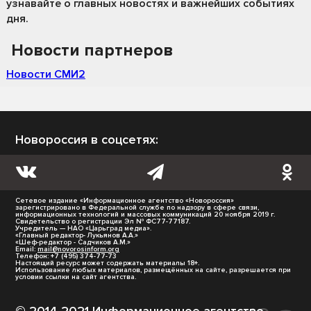
узнавайте о главных новостях и важнейших событиях
дня.
Новости партнеров
Новости СМИ2
Новороссия в соцсетях:
Сетевое издание «Информационное агентство «Новороссия»
зарегистрировано в Федеральной службе по надзору в сфере связи,
информационных технологий и массовых коммуникаций 20 ноября 2019 г.
Свидетельство о регистрации Эл № ФС77-77187.
Учредитель — НАО «Царьград медиа».
«Главный редактор- Лукьянов А.А.»
«Шеф-редактор - Садчиков А.М.»
Email:
mail@novorosinform.org
Телефон: +7 (495) 374-77-73
Настоящий ресурс может содержать материалы 18+.
Использование любых материалов, размещённых на сайте, разрешается при
условии ссылки на сайт агентства.
© 2014-2021 Информационное агентство