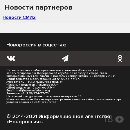
Новости партнеров
Новости СМИ2
Новороссия в соцсетях:
Сетевое издание «Информационное агентство «Новороссия»
зарегистрировано в Федеральной службе по надзору в сфере связи,
информационных технологий и массовых коммуникаций 20 ноября 2019 г.
Свидетельство о регистрации Эл № ФС77-77187.
Учредитель — НАО «Царьград медиа».
«Главный редактор- Лукьянов А.А.»
«Шеф-редактор - Садчиков А.М.»
Email:
mail@novorosinform.org
Телефон: +7 (495) 374-77-73
Настоящий ресурс может содержать материалы 18+.
Использование любых материалов, размещённых на сайте, разрешается при
условии ссылки на сайт агентства.
© 2014-2021 Информационное агентство
«Новороссия».