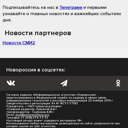
Подписывайтесь на нас
в
Телеграме
и первыми
узнавайте о главных новостях и важнейших событиях
дня.
Новости партнеров
Новости СМИ2
Новороссия в соцсетях:
Сетевое издание «Информационное агентство «Новороссия»
зарегистрировано в Федеральной службе по надзору в сфере связи,
информационных технологий и массовых коммуникаций 20 ноября 2019 г.
Свидетельство о регистрации Эл № ФС77-77187.
Учредитель — НАО «Царьград медиа».
«Главный редактор- Лукьянов А.А.»
«Шеф-редактор - Садчиков А.М.»
Email:
mail@novorosinform.org
Телефон: +7 (495) 374-77-73
Настоящий ресурс может содержать материалы 18+.
Использование любых материалов, размещённых на сайте, разрешается при
условии ссылки на сайт агентства.