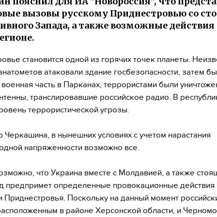
н пояснил для ИА "Новороссия", что предст
овые вызовы русскому Приднестровью со ст
ивного Запада, а также возможные действия
регионе.
овье становится одной из горячих точек планеты. Неизв
анатометов атаковали здание госбезопасности, затем б
 военная часть в Парканах, террористами были уничтоже
тенны, транслировавшие российское радио. В республи
ровень террористической угрозы.
 Черкашина, в нынешних условиях с учетом нарастания
дной напряженности возможно все.
озможно, что Украина вместе с Молдавией, а также стоя
д предпримет определенные провокационные действия 
 Приднестровья. Поскольку на данный момент российск
расположенным в районе Херсонской области, и Черном