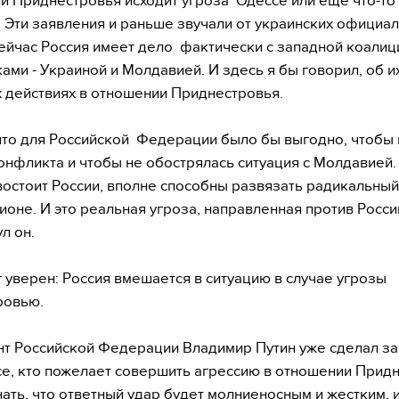
и Приднестровья исходит угроза Одессе или еще что-то
 Эти заявления и раньше звучали от украинских официал
ейчас Россия имеет дело фактически с западной коалици
ами - Украиной и Молдавией. И здесь я бы говорил, об и
 действиях в отношении Приднестровья.
что для Российской Федерации было бы выгодно, чтобы 
онфликта и чтобы не обострялась ситуация с Молдавией.
востоит России, вполне способны развязать радикальны
ионе. И это реальная угроза, направленная против России
л он.
 уверен: Россия вмешается в ситуацию в случае угрозы
ровью.
т Российской Федерации Владимир Путин уже сделал за
все, кто пожелает совершить агрессию в отношении Прид
ать, что ответный удар будет молниеносным и жестким,