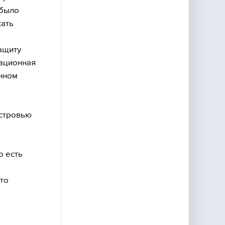
 было
жать
ащиту
иационная
анном
естровью
о есть
то