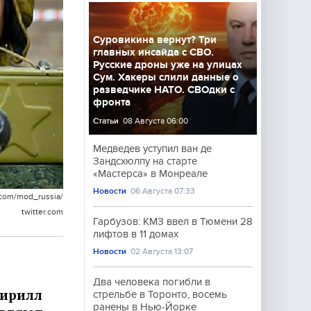
Суровикина вернут? Три
главных инсайда с СВО.
Русские дроны уже на улицах
Сум. Хакеры слили данные о
разведчике НАТО. СВОдки с
фронта
Статьи
08 Августа 06:00
Медведев уступил ван де
Зандсхюлпу на старте
«Мастерса» в Монреале
Новости
06 Августа 07:33
com/mod_russia/
twitter.com
Гарбузов: КМЗ ввел в Тюмени 28
лифтов в 11 домах
Новости
02 Августа 13:07
Два человека погибли в
Кирилл
стрельбе в Торонто, восемь
ранены в Нью-Йорке