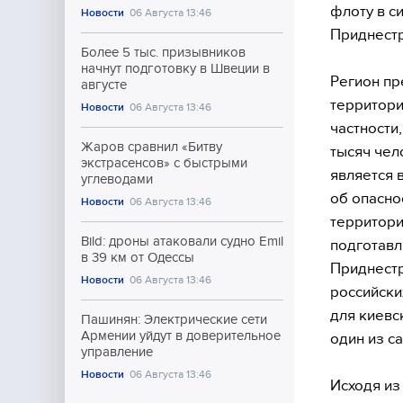
флоту в с
Новости
06 Августа 13:46
Приднестр
Более 5 тыс. призывников
начнут подготовку в Швеции в
Регион пр
августе
территори
Новости
06 Августа 13:46
частности
Жаров сравнил «Битву
тысяч чел
экстрасенсов» с быстрыми
является 
углеводами
об опасно
Новости
06 Августа 13:46
территори
Bild: дроны атаковали судно Emil
подготавл
в 39 км от Одессы
Приднестр
Новости
06 Августа 13:46
российски
для киевс
Пашинян: Электрические сети
Армении уйдут в доверительное
один из с
управление
Новости
06 Августа 13:46
Исходя из