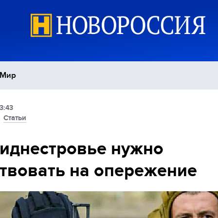
Мир
3:43
Политика
С
/
Статьи
Экономика
П
иднестровье нужно
твовать на опережение
Спорт