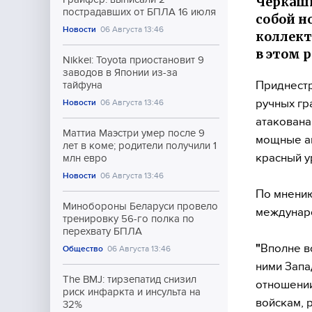
Черкаши
пострадавших от БПЛА 16 июля
собой н
Новости
06 Августа 13:46
коллект
в этом 
Nikkei: Toyota приостановит 9
заводов в Японии из-за
Приднестр
тайфуна
ручных гр
Новости
06 Августа 13:46
атакована
Маттиа Маэстри умер после 9
мощные ан
лет в коме; родители получили 1
красный у
млн евро
Новости
06 Августа 13:46
По мнению
Минобороны Беларуси провело
междунаро
тренировку 56-го полка по
перехвату БПЛА
"
Вполне в
Общество
06 Августа 13:46
ними Запа
The BMJ: тирзепатид снизил
отношении
риск инфаркта и инсульта на
войскам, 
32%