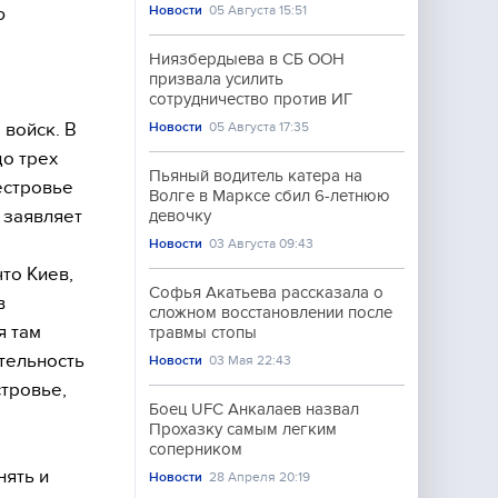
Новости
05 Августа 15:51
ю
Ниязбердыева в СБ ООН
призвала усилить
сотрудничество против ИГ
 войск. В
Новости
05 Августа 17:35
до трех
Пьяный водитель катера на
естровье
Волге в Марксе сбил 6-летнюю
 заявляет
девочку
Новости
03 Августа 09:43
то Киев,
Софья Акатьева рассказала о
в
сложном восстановлении после
я там
травмы стопы
тельность
Новости
03 Мая 22:43
тровье,
Боец UFC Анкалаев назвал
Прохазку самым легким
соперником
нять и
Новости
28 Апреля 20:19