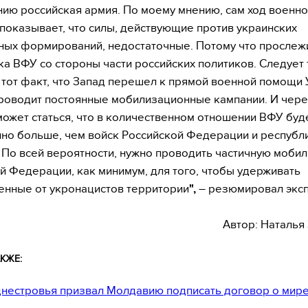
ию российская армия. По моему мнению, сам ход военн
показывает, что силы, действующие против украинских
ых формирований, недостаточные. Потому что прослеж
а ВФУ со стороны части российских политиков. Следует
 тот факт, что Запад перешел к прямой военной помощи 
роводит постоянные мобилизационные кампании. И чере
может статься, что в количественном отношении ВФУ буд
но больше, чем войск Российской Федерации и республ
 По всей вероятности, нужно проводить частичную моби
й Федерации, как минимум, для того, чтобы удерживать
нные от укронацистов территории
",
– резюмировал эксп
Автор: Наталья
КЖЕ:
естровья призвал Молдавию подписать договор о мир