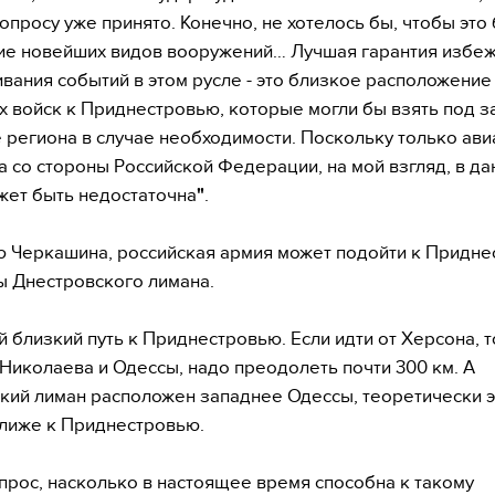
вопросу уже принято. Конечно, не хотелось бы, чтобы это
е новейших видов вооружений… Лучшая гарантия избе
вания событий в этом русле - это близкое расположение
х войск к Приднестровью, которые могли бы взять под з
 региона в случае необходимости. Поскольку только ав
 со стороны Российской Федерации, на мой взгляд, в д
жет быть недостаточна
"
.
 Черкашина, российская армия может подойти к Придн
ы Днестровского лимана.
 близкий путь к Приднестровью. Если идти от Херсона, т
Николаева и Одессы, надо преодолеть почти 300 км. А
кий лиман расположен западнее Одессы, теоретически э
лиже к Приднестровью.
прос, насколько в настоящее время способна к такому