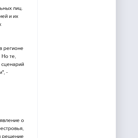
ьных лиц.
ей и их
х
в регионе
 Но те,
й сценарий
", -
явление о
нестровья,
 и решение