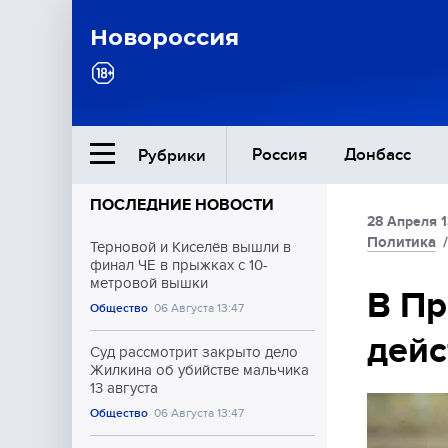
Новороссия
Россия
Донбасс
Рубрики
ПОСЛЕДНИЕ НОВОСТИ
28 Апреля 1
Ближний Восток
Политика
Терновой и Киселёв вышли в
финал ЧЕ в прыжках с 10-
метровой вышки
Общество
В Пр
Общество
06 Августа 13:47
дейс
Культура
Суд рассмотрит закрыто дело
Жилкина об убийстве мальчика
13 августа
Общество
06 Августа 13:47