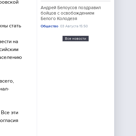
ровской
Андрей Белоусов поздравил
бойцов с освобождением
Белого Колодезя
жны стать
Общество
03 Августа 15:50
Все новости
ести на
ссийским
населению
всего,
нал-
Все эти
согласия