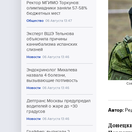
Ректор МГИМО Торкунов:
олимпиадники заняли 57-58%
бюджетных мест
Общество
06 Августа 13:47
Эксперт ВШЭ Тельнова
объяснила причины
каннибализма испанских
слизней
Новости
06 Августа 13:46
Эндокринолог Михалева
назвала 4 болезни,
вызывающие потливость
Сов
Новости
06 Августа 13:46
Дептранс Москвы предупредил
водителей о жаре до +30
Автор:
Ре
градусов
Новости
06 Августа 13:46
Донецки
Грайфер: выписали 2