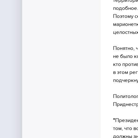
территори
подобное.
Поэтому с
марионетк
целостных
Понятно, 
не было к
кто проти
в этом рег
подчеркну
Политолог
Приднест
"
Президен
том, что 
должны зн