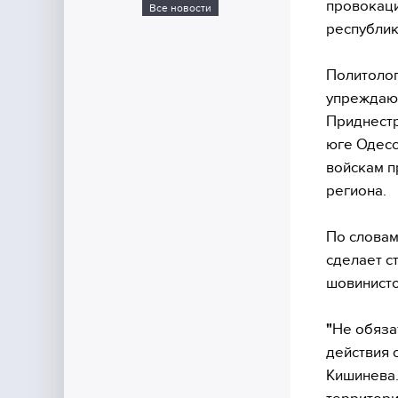
провокаци
Все новости
республи
Политолог
упреждающ
Приднестр
юге Одесс
войскам п
региона.
По словам
сделает с
шовинисто
"
Не обяза
действия 
Кишинева.