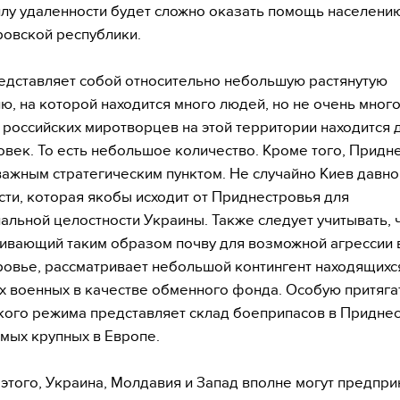
илу удаленности будет сложно оказать помощь населени
овской республики.
едставляет собой относительно небольшую растянутую
ю, на которой находится много людей, но не очень много
, российских миротворцев на этой территории находится 
овек. То есть небольшое количество. Кроме того, Придн
важным стратегическим пунктом. Не случайно Киев давно
сти, которая якобы исходит от Приднестровья для
альной целостности Украины. Также следует учитывать, ч
ивающий таким образом почву для возможной агрессии 
овье, рассматривает небольшой контингент находящихс
х военных в качестве обменного фонда. Особую притяга
кого режима представляет склад боеприпасов в Приднес
амых крупных в Европе.
 этого, Украина, Молдавия и Запад вполне могут предпри