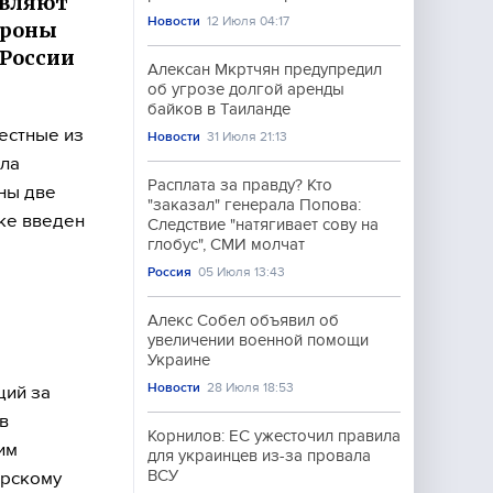
авляют
Новости
12 Июля 04:17
ороны
 России
Алексан Мкртчян предупредил
об угрозе долгой аренды
байков в Таиланде
естные из
Новости
31 Июля 21:13
ыла
Расплата за правду? Кто
ны две
"заказал" генерала Попова:
ке введен
Следствие "натягивает сову на
глобус", СМИ молчат
Россия
05 Июля 13:43
Алекс Собел объявил об
увеличении военной помощи
Украине
Новости
28 Июля 18:53
щий за
в
Корнилов: ЕС ужесточил правила
им
для украинцев из-за провала
ВСУ
орскому