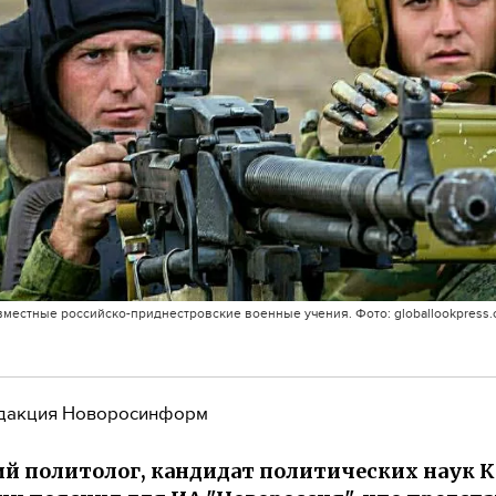
местные российско-приднестровские военные учения. Фото: globallookpress.
дакция Новоросинформ
й политолог, кандидат политических наук 