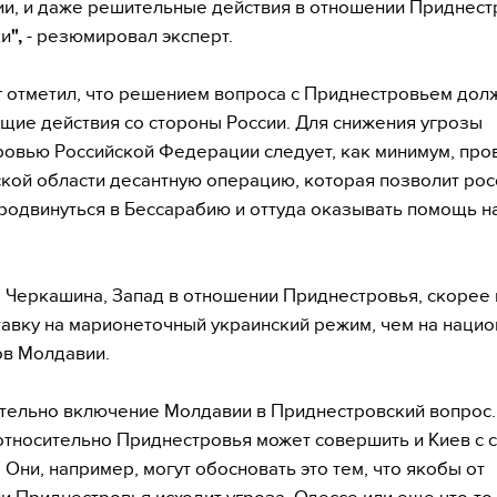
и, и даже решительные действия в отношении Приднест
ки
",
- резюмировал эксперт.
 отметил, что решением вопроса с Приднестровьем дол
ие действия со стороны России. Для снижения угрозы
овью Российской Федерации следует, как минимум, пров
кой области десантную операцию, которая позволит ро
родвинуться в Бессарабию и оттуда оказывать помощь 
 Черкашина, Запад в отношении Приднестровья, скорее 
тавку на марионеточный украинский режим, чем на нацио
в Молдавии.
тельно включение Молдавии в Приднестровский вопрос. 
относительно Приднестровья может совершить и Киев с 
 Они, например, могут обосновать это тем, что якобы от