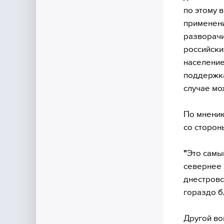
по этому 
применени
разворачи
российски
население
поддержка
случае мо
По мнению
со сторон
"
Это самый
севернее 
днестровс
гораздо б
Другой во