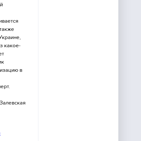
ой
ивается
 также
Украине,
з какое-
ет
ик
лизацию в
ерт.
 Залевская
е