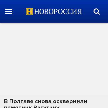
В Полтаве снова осквернили
памятник Ватутину