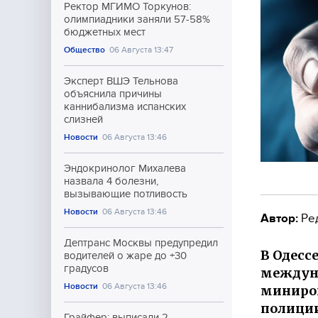
Ректор МГИМО Торкунов:
олимпиадники заняли 57-58%
бюджетных мест
Общество
06 Августа 13:47
Эксперт ВШЭ Тельнова
объяснила причины
каннибализма испанских
слизней
Новости
06 Августа 13:46
Эндокринолог Михалева
назвала 4 болезни,
вызывающие потливость
Новости
06 Августа 13:46
Автор:
Ре
Дептранс Москвы предупредил
В Одесс
водителей о жаре до +30
градусов
междуна
Новости
06 Августа 13:46
миниров
полиции
Грайфер: выписали 2