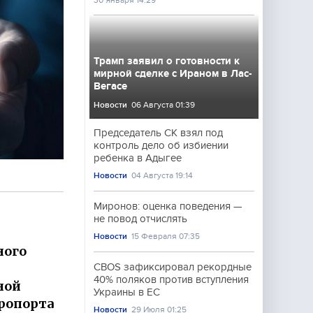
30 Января 14:29
Трамп заявил о готовности к
мирной сделке с Ираном в Лас-
Вегасе
Новости
06 Августа 01:39
Председатель СК взял под
контроль дело об избиении
ребенка в Адыгее
Новости
04 Августа 19:14
Миронов: оценка поведения —
не повод отчислять
Новости
15 Февраля 07:35
ного
CBOS зафиксировал рекордные
40% поляков против вступления
ной
Украины в ЕС
эропорта
Новости
29 Июля 01:25