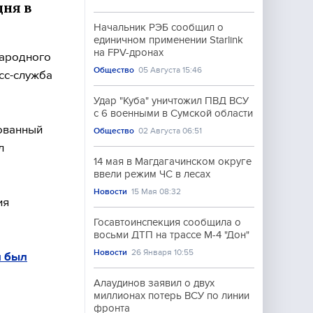
дня в
Начальник РЭБ сообщил о
единичном применении Starlink
на FPV-дронах
народного
Общество
05 Августа 15:46
сс-служба
Удар "Куба" уничтожил ПВД ВСУ
с 6 военными в Сумской области
рованный
Общество
02 Августа 06:51
л
14 мая в Магдагачинском округе
ввели режим ЧС в лесах
Новости
15 Мая 08:32
ия
Госавтоинспекция сообщила о
восьми ДТП на трассе М-4 "Дон"
Новости
26 Января 10:55
и был
Алаудинов заявил о двух
миллионах потерь ВСУ по линии
фронта