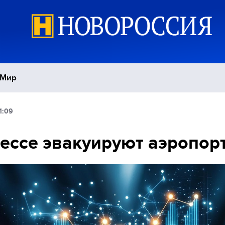
Мир
1:09
Политика
С
ессе эвакуируют аэропор
Экономика
П
Спорт