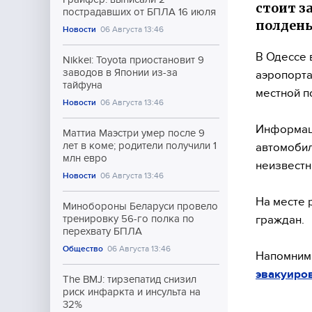
стоит з
пострадавших от БПЛА 16 июля
полдень
Новости
06 Августа 13:46
В Одессе 
Nikkei: Toyota приостановит 9
заводов в Японии из-за
аэропорта
тайфуна
местной п
Новости
06 Августа 13:46
Информаци
Маттиа Маэстри умер после 9
лет в коме; родители получили 1
автомобил
млн евро
неизвестн
Новости
06 Августа 13:46
На месте 
Минобороны Беларуси провело
граждан.
тренировку 56-го полка по
перехвату БПЛА
Общество
06 Августа 13:46
Напомним,
эвакуиро
The BMJ: тирзепатид снизил
риск инфаркта и инсульта на
32%