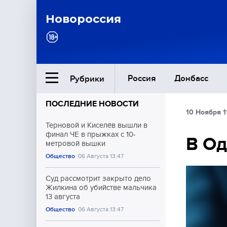
Новороссия
Россия
Донбасс
Рубрики
ПОСЛЕДНИЕ НОВОСТИ
10 Ноября 1
Ближний Восток
Терновой и Киселёв вышли в
финал ЧЕ в прыжках с 10-
В Од
метровой вышки
Общество
Общество
06 Августа 13:47
Культура
Суд рассмотрит закрыто дело
Жилкина об убийстве мальчика
13 августа
Общество
06 Августа 13:47