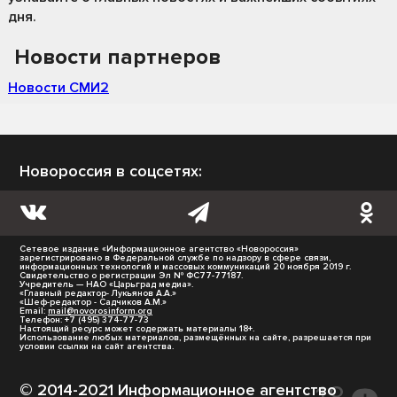
дня.
Новости партнеров
Новости СМИ2
Новороссия в соцсетях:
Сетевое издание «Информационное агентство «Новороссия»
зарегистрировано в Федеральной службе по надзору в сфере связи,
информационных технологий и массовых коммуникаций 20 ноября 2019 г.
Свидетельство о регистрации Эл № ФС77-77187.
Учредитель — НАО «Царьград медиа».
«Главный редактор- Лукьянов А.А.»
«Шеф-редактор - Садчиков А.М.»
Email:
mail@novorosinform.org
Телефон: +7 (495) 374-77-73
Настоящий ресурс может содержать материалы 18+.
Использование любых материалов, размещённых на сайте, разрешается при
условии ссылки на сайт агентства.
© 2014-2021 Информационное агентство