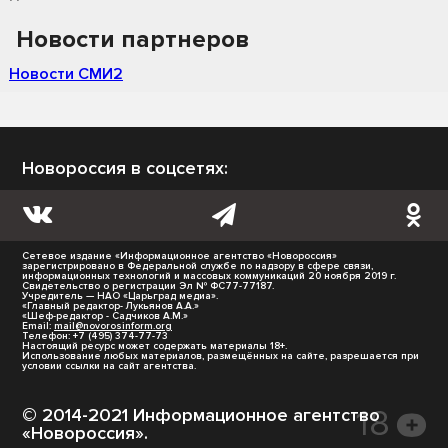
Новости партнеров
Новости СМИ2
Новороссия в соцсетях:
Сетевое издание «Информационное агентство «Новороссия»
зарегистрировано в Федеральной службе по надзору в сфере связи,
информационных технологий и массовых коммуникаций 20 ноября 2019 г.
Свидетельство о регистрации Эл № ФС77-77187.
Учредитель — НАО «Царьград медиа».
«Главный редактор- Лукьянов А.А.»
«Шеф-редактор - Садчиков А.М.»
Email:
mail@novorosinform.org
Телефон: +7 (495) 374-77-73
Настоящий ресурс может содержать материалы 18+.
Использование любых материалов, размещённых на сайте, разрешается при
условии ссылки на сайт агентства.
© 2014-2021 Информационное агентство
«Новороссия».