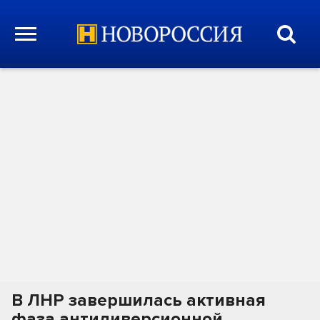
В ЛНР завершилась активная
фаза антидиверсионной