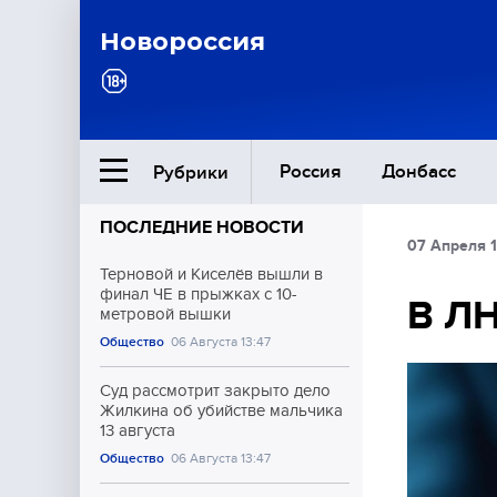
Новороссия
Россия
Донбасс
Рубрики
ПОСЛЕДНИЕ НОВОСТИ
07 Апреля 1
Ближний Восток
Терновой и Киселёв вышли в
финал ЧЕ в прыжках с 10-
В ЛН
метровой вышки
Общество
Общество
06 Августа 13:47
Культура
Суд рассмотрит закрыто дело
Жилкина об убийстве мальчика
13 августа
Общество
06 Августа 13:47