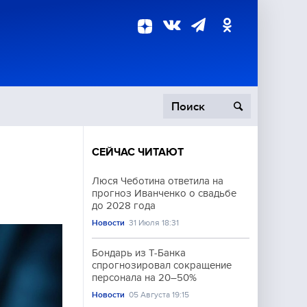
СЕЙЧАС ЧИТАЮТ
пецоперация
Люся Чеботина ответила на
прогноз Иванченко о свадьбе
роисшествия
до 2028 года
Новости
31 Июля 18:31
Бондарь из Т-Банка
спрогнозировал сокращение
персонала на 20–50%
Новости
05 Августа 19:15