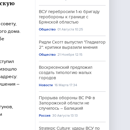
рскую
ВСУ перебросили 1-ю бригаду
теробороны к границе с
Брянской областью
совету,
Общество
01 Августа 10:25
ого дома.
бе
Ридли Скотт выпустил "Гладиатор
2": критики выразили мнения
Общество
21 Ноября 12:15
ступил
Воскресенский предложил
роизошло
создать типологию малых
адресу:
городов
ушения –
Новости
16 Марта 17:34
Прорыва обороны ВС РФ в
Запорожской области не
гунов,
случилось – Балицкий
и
Россия
30 Августа 13:13
Strategic Culture: удары ВСУ по