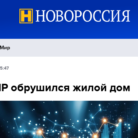
Мир
5:47
Политика
С
Р обрушился жилой дом
Экономика
П
Спорт