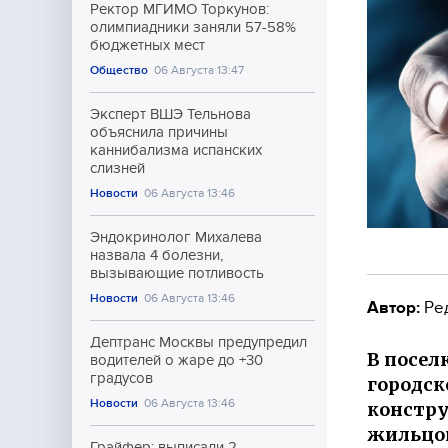
Ректор МГИМО Торкунов:
олимпиадники заняли 57-58%
бюджетных мест
Общество
06 Августа 13:47
Эксперт ВШЭ Тельнова
объяснила причины
каннибализма испанских
слизней
Новости
06 Августа 13:46
Эндокринолог Михалева
назвала 4 болезни,
вызывающие потливость
Новости
06 Августа 13:46
Автор:
Ре
Дептранс Москвы предупредил
В посел
водителей о жаре до +30
градусов
городск
Новости
06 Августа 13:46
констру
жильцов
Грайфер: выписали 2