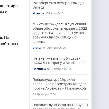
РФ обернутся бумерангом для
 квартиры
Запада
ны к
Новости
12 Июля 04:51
т
"Никто не ожидал": Крупнейший
обвал обороны впервые с 2022
года. В США признали: Русские
ы. По
возьмут Одессу. СВОдки с
фронта
зработаны
Статьи
04 Августа 05:00
Нетаньяху заявил об ударах
ЦАХАЛ по Ирану и "Хезболле"
Политика
08 Декабря 16:22
Генпрокуратура Украины
завершила расследование дела
против Аксёнова и Поклонской
29 Декабря 17:00
Вокалист луганской панк-группы