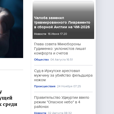
Чалоба заменил
травмированного Ливраменто
в сборной Англии на ЧМ-2026
Новости
16 Июня 17:20
Глава совета Минобороны
Гудименко: уклонистов лишат
комфорта и счетов
Общество
04 Августа 16:51
Суд в Иркутске арестовал
мужчину за убийство фельдшера
ножом
Происшествия
24 Ноября 07:25
у
сущей
Правительство Удмуртии ввело
режим "Опасное небо" в 4
х среди
районах
Новости
02 Августа 08:32