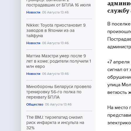
админис
пострадавших от БПЛА 16 июля
службу 
Новости
06 Августа 13:46
В поселке
Nikkei: Toyota приостановит 9
заводов в Японии из-за
произошло
тайфуна
Пострадав
Новости
06 Августа 13:46
администр
Маттиа Маэстри умер после 9
лет в коме; родители получили 1
«7 апреля
млн евро
сигнал от
Новости
06 Августа 13:46
обрушение
улица Мол
Минобороны Беларуси провело
ветхость 
тренировку 56-го полка по
перехвату БПЛА
Общество
06 Августа 13:46
На место 
представи
The BMJ: тирзепатид снизил
электрико
риск инфаркта и инсульта на
32%