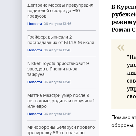
Дептранс Москвы предупредил
В Курск
водителей о жаре до +30
рубежей
градусов
режиму 
Новости
06 Августа 13:46
Роман С
Грайфер: выписали 2
пострадавших от БПЛА 16 июля
Новости
06 Августа 13:46
"Н
Nikkei: Toyota приостановит 9
ук
заводов в Японии из-за
лин
тайфуна
со
Новости
06 Августа 13:46
упр
Маттиа Маэстри умер после 9
св
лет в коме; родители получили 1
млн евро
Новости
06 Августа 13:46
Помимо эт
обороны. 
Минобороны Беларуси провело
тренировку 56-го полка по