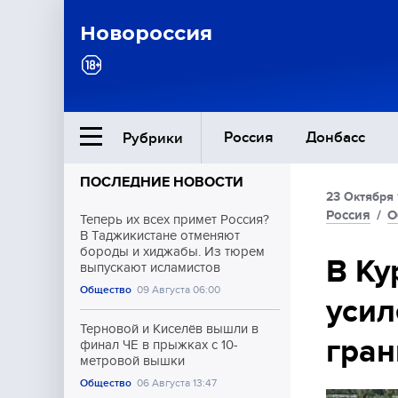
Новороссия
Россия
Донбасс
Рубрики
ПОСЛЕДНИЕ НОВОСТИ
23 Октября 
Ближний Восток
Россия
/
О
Теперь их всех примет Россия?
В Таджикистане отменяют
бороды и хиджабы. Из тюрем
Общество
В Ку
выпускают исламистов
Общество
09 Августа 06:00
усил
Культура
Терновой и Киселёв вышли в
гран
финал ЧЕ в прыжках с 10-
метровой вышки
Общество
06 Августа 13:47