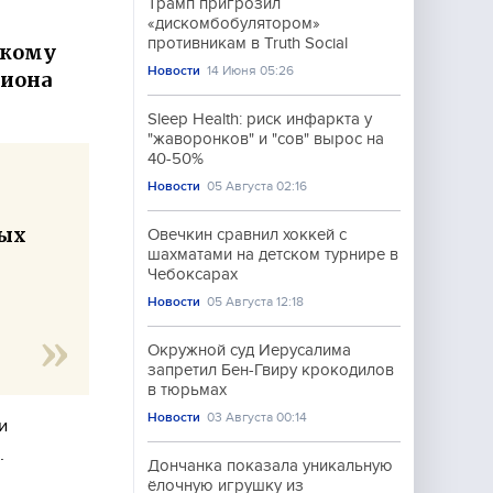
Трамп пригрозил
«дискомбобулятором»
противникам в Truth Social
скому
Новости
14 Июня 05:26
гиона
Sleep Health: риск инфаркта у
"жаворонков" и "сов" вырос на
40-50%
Новости
05 Августа 02:16
ных
Овечкин сравнил хоккей с
шахматами на детском турнире в
Чебоксарах
Новости
05 Августа 12:18
Окружной суд Иерусалима
запретил Бен-Гвиру крокодилов
в тюрьмах
Новости
03 Августа 00:14
и
.
Дончанка показала уникальную
ёлочную игрушку из