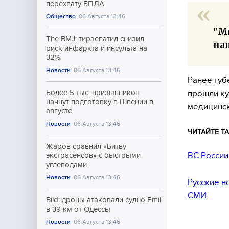
перехвату БПЛА
Общество
06 Августа 13:46
"М
The BMJ: тирзепатид снизил
наш
риск инфаркта и инсульта на
32%
Новости
06 Августа 13:46
Ранее губ
прошли ку
Более 5 тыс. призывников
начнут подготовку в Швеции в
медицинс
августе
Новости
06 Августа 13:46
ЧИТАЙТЕ ТА
Жаров сравнил «Битву
ВС России
экстрасенсов» с быстрыми
углеводами
Новости
06 Августа 13:46
Русские в
СМИ
Bild: дроны атаковали судно Emil
в 39 км от Одессы
Новости
06 Августа 13:46