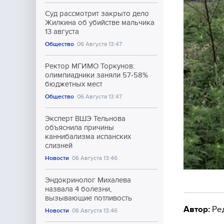
Суд рассмотрит закрыто дело
Жилкина об убийстве мальчика
13 августа
Общество
06 Августа 13:47
Ректор МГИМО Торкунов:
олимпиадники заняли 57-58%
бюджетных мест
Общество
06 Августа 13:47
Эксперт ВШЭ Тельнова
объяснила причины
каннибализма испанских
слизней
Новости
06 Августа 13:46
Эндокринолог Михалева
назвала 4 болезни,
вызывающие потливость
Автор:
Ре
Новости
06 Августа 13:46