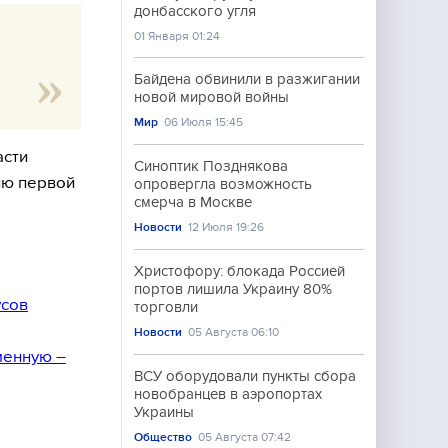
донбасского угля
01 Января 01:24
Байдена обвинили в разжигании
новой мировой войны
Мир
06 Июля 15:45
асти
Синоптик Позднякова
ию первой
опровергла возможность
смерча в Москве
Новости
12 Июля 19:26
Христофору: блокада Россией
портов лишила Украину 80%
усов
торговли
Новости
05 Августа 06:10
менную –
ВСУ оборудовали пункты сбора
новобранцев в аэропортах
Украины
Общество
05 Августа 07:42