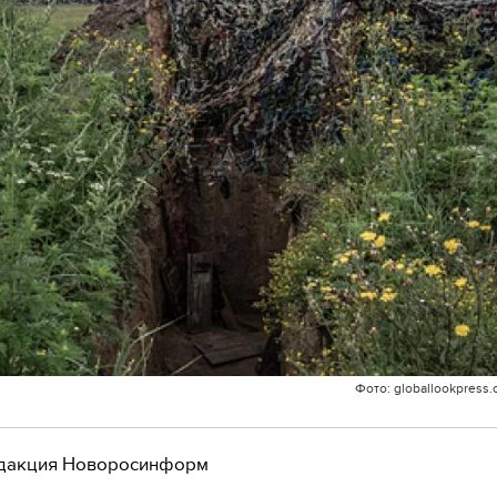
Фото: globallookpress.
дакция Новоросинформ