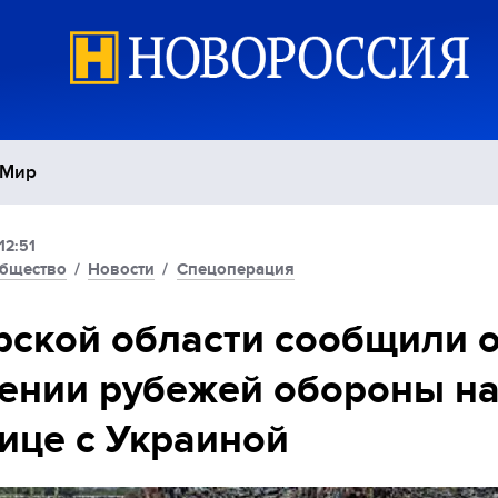
Мир
12:51
Политика
С
бщество
/
Новости
/
Спецоперация
Экономика
П
рской области сообщили 
ении рубежей обороны н
Спорт
ице с Украиной