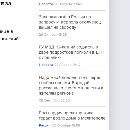
и за
Новости
03 Августа 23:46
Задержанный в России по
запросу Интерпола ополченец
вышел на свободу
нице в
26 Октября 18:29
ловский.
ГУ МВД: 19-летний водитель и
двое подростков погибли в ДТП
с лошадью
Новости
27 Апреля 06:12
Надо мной довлеет долг перед
донбассовцами: Бородай
рассказал о своём отношении к
жителям региона
08 Сентября 22:30
Росгвардия предотвратила
теракт возле дома в Мелитополе
Россия
05 Октября 18:59