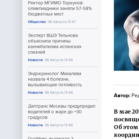
Ректор МГИМО Торкунов:
олимпиадники заняли 57-58%
бюджетных мест
Общество
06 Августа 13:47
Эксперт ВШЭ Тельнова
объяснила причины
каннибализма испанских
слизней
Новости
06 Августа 13:46
Эндокринолог Михалева
назвала 4 болезни,
вызывающие потливость
Новости
06 Августа 13:46
Автор:
Ре
Дептранс Москвы предупредил
В мае 2
водителей о жаре до +30
градусов
посвяще
Новости
06 Августа 13:46
Об этом
координ
Грайфер: выписали 2