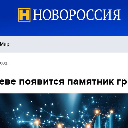
Мир
9:02
Политика
С
еве появится памятник г
Экономика
П
Спорт