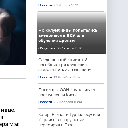
Новости
28 Января 10:21
FT: колумбийцы попытались
внедриться в ВСУ для
обучения дронам
Общество
06 Августа 13:18
Следственный комитет: 8
погибших при крушении
самолета Ан-22 в Иваново
Новости
10 Декабря 19:07
Логвинов: ООН замалчивает
преступления Киева
Новости
26 Февраля 03:41
ивне.
Катар, Египет и Турция осудили
из
Израиль за нарушение
ера мы
перемирия в Газе