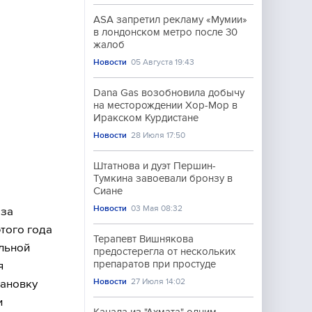
ASA запретил рекламу «Мумии»
в лондонском метро после 30
жалоб
Новости
05 Августа 19:43
Dana Gas возобновила добычу
на месторождении Хор-Мор в
Иракском Курдистане
Новости
28 Июля 17:50
Штатнова и дуэт Першин-
Тумкина завоевали бронзу в
Сиане
Новости
03 Мая 08:32
 за
того года
Терапевт Вишнякова
альной
предостерегла от нескольких
препаратов при простуде
я
Новости
27 Июля 14:02
тановку
и