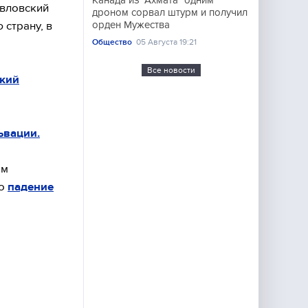
Канада из "Ахмата" одним
авловский
дроном сорвал штурм и получил
 страну, в
орден Мужества
Общество
05 Августа 19:21
Все новости
ский
ьвации.
ам
то
падение