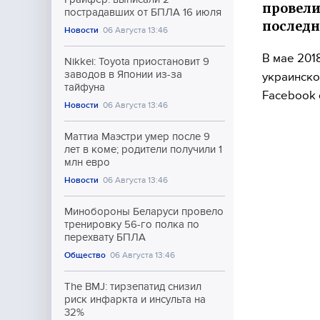
провели
пострадавших от БПЛА 16 июля
последн
Новости
06 Августа 13:46
В мае 201
Nikkei: Toyota приостановит 9
заводов в Японии из-за
украинско
тайфуна
Facebook 
Новости
06 Августа 13:46
Маттиа Маэстри умер после 9
лет в коме; родители получили 1
млн евро
Новости
06 Августа 13:46
Минобороны Беларуси провело
тренировку 56-го полка по
перехвату БПЛА
Общество
06 Августа 13:46
The BMJ: тирзепатид снизил
риск инфаркта и инсульта на
32%