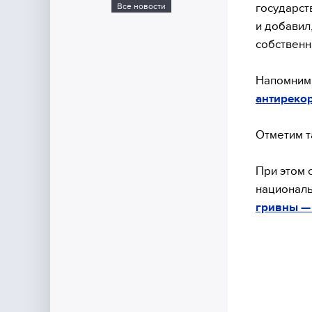
государст
Все новости
и добавил
собственн
Напомним,
антирекор
Отметим т
При этом 
националь
гривны — 