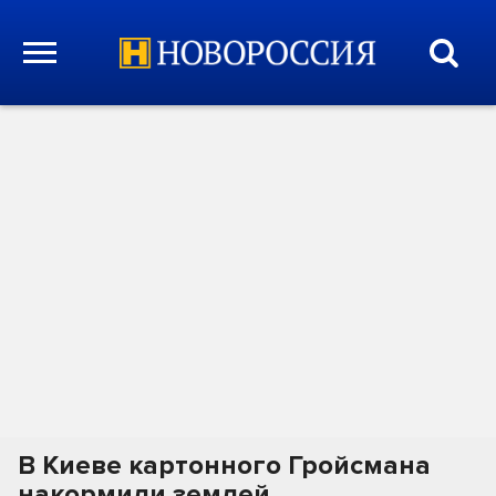
В Киеве картонного Гройсмана
накормили землей