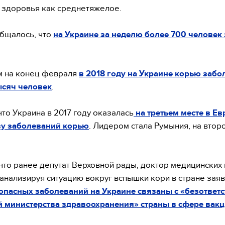
 здоровья как среднетяжелое.
бщалось, что
на Украине за неделю более 700 человек
 на конец февраля
в 2018 году на Украине корью забо
ысяч человек
.
что Украина в 2017 году оказалась
на третьем месте в Ев
ву заболеваний корью
. Лидером стала Румыния, на втор
что ранее депутат Верховной рады, доктор медицинских 
 анализируя ситуацию вокруг вспышки кори в стране заяв
пасных заболеваний на Украине связаны с «безответ
 министерства здравоохранения» страны в сфере вакц