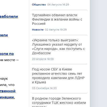
Общество
04 Августа 14:29
Туртиайнен обвинил власти
 заболели
Финляндии в желании войны с
Россией
Новости
02 Августа 19:29
лели
«Украина только выиграет»:
Лукашенко указал нардепу от
«Слуги народа», как поступить с
Донбассом
ропе по
20 Апреля 14:00
ом месте –
Под носом СБУ: в Киеве
рекламное агентство семь лет
проводило кампании для ЛДНР
наук
и Крыма
ила, что
03 Сентября 14:33
ственной
инации.
В родном городе Зеленского
сотрудники ТЦК жестоко избили