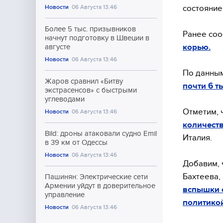
состояние
Новости
06 Августа 13:46
Более 5 тыс. призывников
Ранее соо
начнут подготовку в Швеции в
корью.
августе
Новости
06 Августа 13:46
По данным
Жаров сравнил «Битву
почти 6 т
экстрасенсов» с быстрыми
углеводами
Отметим, 
Новости
06 Августа 13:46
количест
Bild: дроны атаковали судно Emil
Италия.
в 39 км от Одессы
Новости
06 Августа 13:46
Добавим, 
Бахтеева,
Пашинян: Электрические сети
Армении уйдут в доверительное
вспышки о
управление
политикой
Новости
06 Августа 13:46