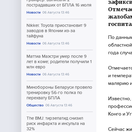
зафикси
пострадавших от БПЛА 16 июля
Отмечае
Новости
06 Августа 13:46
жалобам
госпита
Nikkei: Toyota приостановит 9
заводов в Японии из-за
тайфуна
По данным
Новости
06 Августа 13:46
областной
года случ
Маттиа Маэстри умер после 9
лет в коме; родители получили 1
млн евро
Отмечаетс
Новости
06 Августа 13:46
и темпера
малярию и
Минобороны Беларуси провело
тренировку 56-го полка по
перехвату БПЛА
Известно,
Общество
06 Августа 13:46
професси
Конго и Уг
The BMJ: тирзепатид снизил
риск инфаркта и инсульта на
Сейчас жи
32%