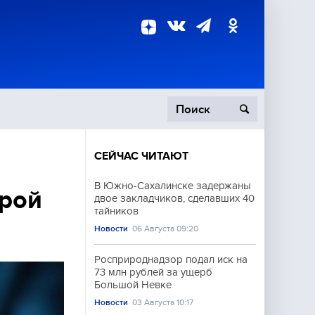
СЕЙЧАС ЧИТАЮТ
пецоперация
В Южно-Сахалинске задержаны
орой
двое закладчиков, сделавших 40
роисшествия
тайников
Новости
06 Августа 09:20
Росприроднадзор подал иск на
73 млн рублей за ущерб
Большой Невке
Новости
03 Августа 10:17