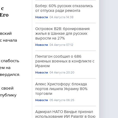
Бобер: 60% русских отказались
 с
от отпуска ради ремонта
 Его
Новости
04 Августа 14:38
Островок B2B: бронирования
овский
жилья в Шанхае для русских
выросли на 27%
с начала
Новости
04 Августа 07:12
Пентагон сообщил о 686
 слабость
раненых военных в конфликте с
Ираном
ем на
Новости
04 Августа 20:20
твердился.
Алекс Христофору: блокада
о своей
портов лишила Украину 80%
торговли
публику
Новости
05 Августа 06:25
Адмирал НАТО Вандье признал
использование ИИ Palantir в бою