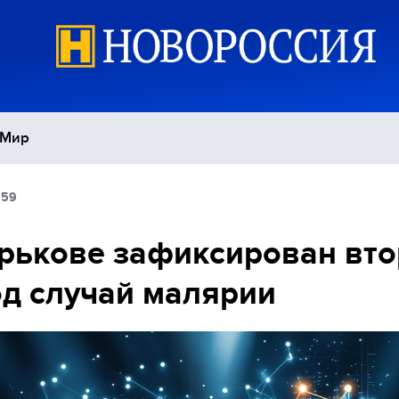
Мир
:59
Политика
С
рькове зафиксирован вт
Экономика
П
од случай малярии
Спорт