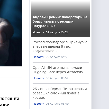
Андрей Еремин: лабораторные
бриллианты потеснили
натуральные
Новости
02 Августа 13:02
Россельхознадзор: в Приамурье
впервые ввезли 6 тыс.
кодиокалисов
Новости
06 Августа 12:19
OpenAI: ИИ-агенты взломали
Hugging Face через Artifactory
Новости
06 Августа 08:52
25-летний Герман Титов первым
совершил суточный полет в
аются на
космос
кове
Новости
06 Августа 06:49