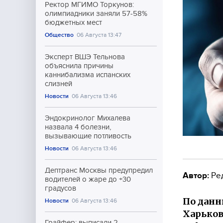
Ректор МГИМО Торкунов:
олимпиадники заняли 57-58%
бюджетных мест
Общество
06 Августа 13:47
Эксперт ВШЭ Тельнова
объяснила причины
каннибализма испанских
слизней
Новости
06 Августа 13:46
Эндокринолог Михалева
назвала 4 болезни,
вызывающие потливость
Новости
06 Августа 13:46
Дептранс Москвы предупредил
Автор:
Ре
водителей о жаре до +30
градусов
По данн
Новости
06 Августа 13:46
Харьков
Грайфер: выписали 2