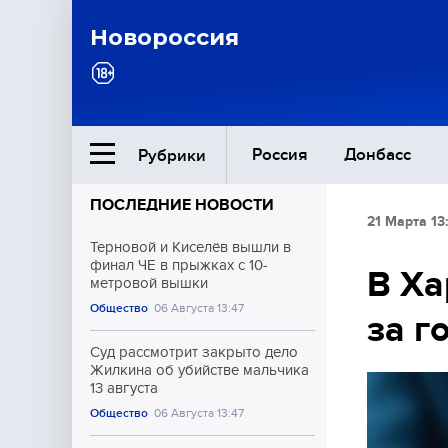
Новороссия
Россия
Донбасс
Рубрики
ПОСЛЕДНИЕ НОВОСТИ
21 Марта 13
Ближний Восток
Терновой и Киселёв вышли в
финал ЧЕ в прыжках с 10-
В Ха
метровой вышки
Общество
Общество
06 Августа 13:47
за г
Культура
Суд рассмотрит закрыто дело
Жилкина об убийстве мальчика
13 августа
Общество
06 Августа 13:47