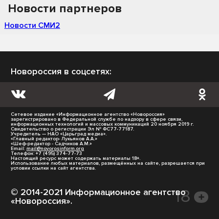
Новости партнеров
Новости СМИ2
Новороссия в соцсетях:
Сетевое издание «Информационное агентство «Новороссия»
зарегистрировано в Федеральной службе по надзору в сфере связи,
информационных технологий и массовых коммуникаций 20 ноября 2019 г.
Свидетельство о регистрации Эл № ФС77-77187.
Учредитель — НАО «Царьград медиа».
«Главный редактор- Лукьянов А.А.»
«Шеф-редактор - Садчиков А.М.»
Email:
mail@novorosinform.org
Телефон: +7 (495) 374-77-73
Настоящий ресурс может содержать материалы 18+.
Использование любых материалов, размещённых на сайте, разрешается при
условии ссылки на сайт агентства.
© 2014-2021 Информационное агентство
«Новороссия».