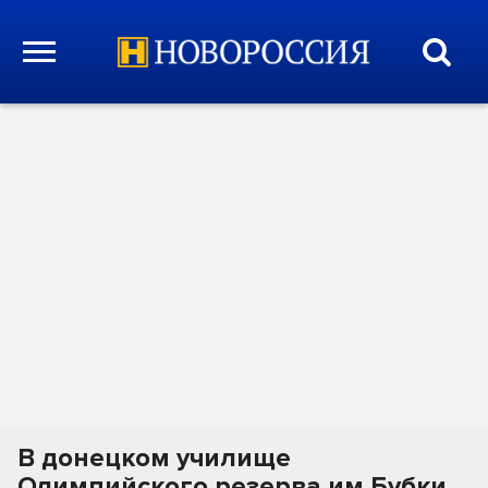
В донецком училище
Олимпийского резерва им.Бубки