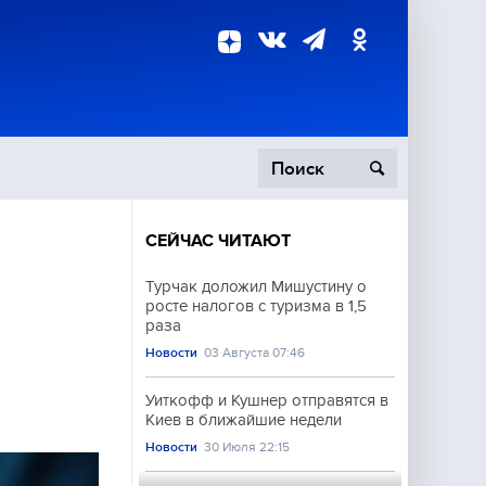
СЕЙЧАС ЧИТАЮТ
пецоперация
Турчак доложил Мишустину о
росте налогов с туризма в 1,5
роисшествия
раза
Новости
03 Августа 07:46
Уиткофф и Кушнер отправятся в
Киев в ближайшие недели
Новости
30 Июля 22:15