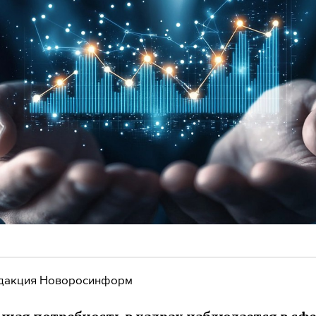
дакция Новоросинформ