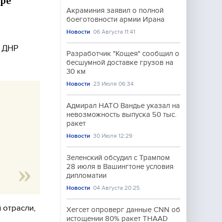
ере
Акраминия заявил о полной
боеготовности армии Ирана
Новости
06 Августа 11:41
и ДНР
Разработчик "Кощея" сообщил о
бесшумной доставке грузов на
30 км
Новости
23 Июля 06:34
Адмирал НАТО Вандье указал на
невозможность выпуска 50 тыс.
ракет
Новости
30 Июля 12:29
Зеленский обсудил с Трампом
28 июля в Вашингтоне условия
дипломатии
Новости
04 Августа 20:25
 отрасли,
Хегсет опроверг данные CNN об
истощении 80% ракет THAAD