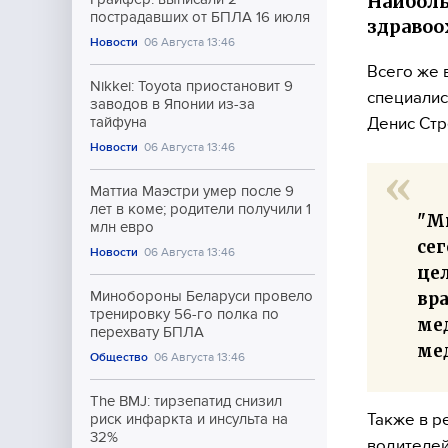
Наиболь
пострадавших от БПЛА 16 июля
здравоо
Новости
06 Августа 13:46
Всего же 
Nikkei: Toyota приостановит 9
специалис
заводов в Японии из-за
Денис Стр
тайфуна
Новости
06 Августа 13:46
Маттиа Маэстри умер после 9
лет в коме; родители получили 1
"М
млн евро
се
Новости
06 Августа 13:46
цел
вра
Минобороны Беларуси провело
тренировку 56-го полка по
ме
перехвату БПЛА
ме
Общество
06 Августа 13:46
The BMJ: тирзепатид снизил
Также в р
риск инфаркта и инсульта на
32%
водителей