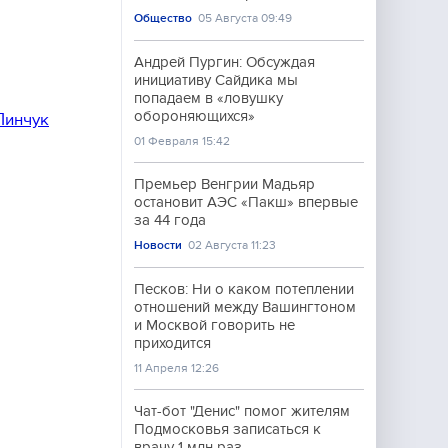
Общество
05 Августа 09:49
Андрей Пургин: Обсуждая
инициативу Сайдика мы
попадаем в «ловушку
обороняющихся»
Пинчук
01 Февраля 15:42
Премьер Венгрии Мадьяр
остановит АЭС «Пакш» впервые
за 44 года
Новости
02 Августа 11:23
Песков: Ни о каком потеплении
отношений между Вашингтоном
и Москвой говорить не
приходится
11 Апреля 12:26
Чат-бот "Денис" помог жителям
Подмосковья записаться к
врачу 1 млн раз