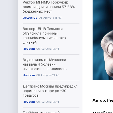
Ректор МГИМО Торкунов:
олимпиадники заняли 57-58%
бюджетных мест
Общество
06 Августа 13:47
Эксперт ВШЭ Тельнова
объяснила причины
каннибализма испанских
слизней
Новости
06 Августа 13:46
Эндокринолог Михалева
назвала 4 болезни,
вызывающие потливость
Новости
06 Августа 13:46
Дептранс Москвы предупредил
водителей о жаре до +30
градусов
Автор:
Ре
Новости
06 Августа 13:46
Грайфер: выписали 2