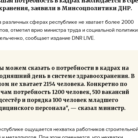
шая потребность в кадрах наблюдается в сф
хранения, заявили в Минсоцполитики ДНР.
в различных сферах республике не хватает более 2000
тов, отметил врио министра труда и социальной политик
ельченко, сообщает издание DNR LIVE.
ы можем сказать о потребности в кадрах на
годняшний день в системе здравоохранения. В
ом не хватает 2154 человека. Конкретно по
чам потребность 1200 человек, 510 вакансий
дсестёр и порядка 100 человек младшего
дицинского персонала", — сказал министр.
еспублике ощущается нехватка работников строительной
 и металлургов. При этом отмечается, что нехватки