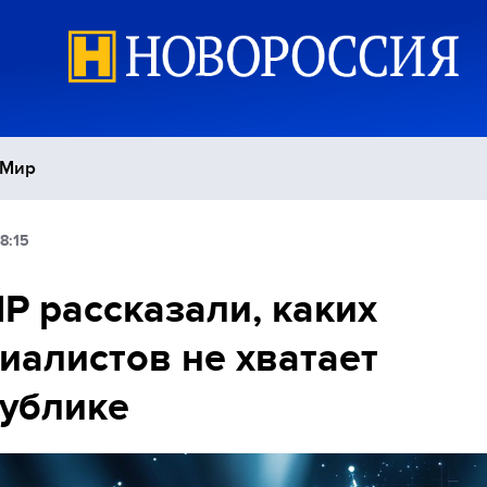
Мир
8:15
Политика
С
Р рассказали, каких
Экономика
П
иалистов не хватает
Спорт
ублике