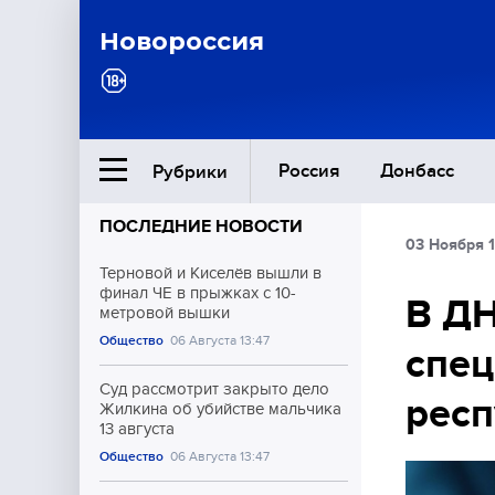
Новороссия
Россия
Донбасс
Рубрики
ПОСЛЕДНИЕ НОВОСТИ
03 Ноября 1
Ближний Восток
Терновой и Киселёв вышли в
финал ЧЕ в прыжках с 10-
В ДН
метровой вышки
Общество
Общество
06 Августа 13:47
спец
Культура
Суд рассмотрит закрыто дело
респ
Жилкина об убийстве мальчика
13 августа
Общество
06 Августа 13:47