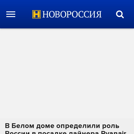
В Белом доме определили роль
России в посадке лайнера Ryanair