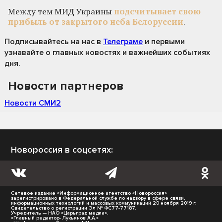
Между тем МИД Украины
подсчитывает свою
прибыль от закрытого неба Белоруссии
.
Подписывайтесь на нас
в
Телеграме
и первыми
узнавайте о главных новостях и важнейших событиях
дня.
Новости партнеров
Новости СМИ2
Новороссия в соцсетях:
Сетевое издание «Информационное агентство «Новороссия»
зарегистрировано в Федеральной службе по надзору в сфере связи,
информационных технологий и массовых коммуникаций 20 ноября 2019 г.
Свидетельство о регистрации Эл № ФС77-77187.
Учредитель — НАО «Царьград медиа».
«Главный редактор- Лукьянов А.А.»