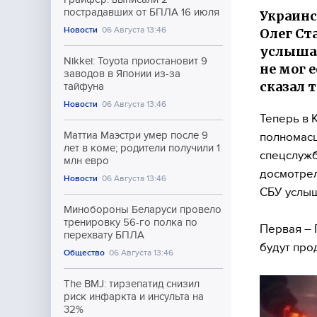
пострадавших от БПЛА 16 июля
Украинс
Новости
06 Августа 13:46
Олег Ст
услышал
Nikkei: Toyota приостановит 9
не мог 
заводов в Японии из-за
сказал 
тайфуна
Новости
06 Августа 13:46
Теперь в 
Маттиа Маэстри умер после 9
полномасш
лет в коме; родители получили 1
спецслужб
млн евро
досмотрел
Новости
06 Августа 13:46
СБУ услыш
Минобороны Беларуси провело
тренировку 56-го полка по
Первая – 
перехвату БПЛА
будут про
Общество
06 Августа 13:46
The BMJ: тирзепатид снизил
риск инфаркта и инсульта на
32%