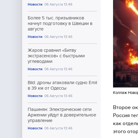
Новости
06 Августа 13:46
Более 5 тыс. призывников
начнут подготовку в Швеции в
августе
Новости
06 Августа 13:46
Жаров сравнил «Битву
экстрасенсов» с быстрыми
углеводами
Новости
06 Августа 13:46
Bild: дроны атаковали судно Emil
в 39 км от Одессы
Коллаж Ново
Новости
06 Августа 13:46
Второе ок
Пашинян: Электрические сети
Россия те
Армении уйдут в доверительное
управление
как отдел
Новости
06 Августа 13:46
этого отор