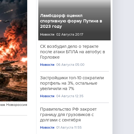
Ламбсдорф оценил
спортивную форму Путина в
2023 году
Новости
02 Августа 20:17
СК возбудил дело о теракте
после атаки БПЛА на автобус в
Горловке
Новости
06 Августа 05:00
Застройщики топ-10 сократили
портфель на 3%, остальные
увеличили на 7%
Новости
04 Августа 12:35
лаж Новороссия
Правительство РФ закроет
границу для грузовиков с
долгами с сентября
Новости
01 Августа 11:55