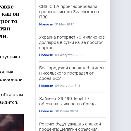
тавке
CBS: США проигнорировали
срочное письмо Зеленского о
 как он
ПВО
просто
Новости
31 Мая 19:17
утин
ли.
Украина потеряет 70 миллионов
долларов в сутки из-за простоя
портов
Новости
03 Августа 16:38
трудника
Белгородский оперштаб: житель
ковник
Никольского пострадал от
дрона ВСУ
ализовали.
Новости
04 Августа 18:11
ы объектам
Хайцеэр: 36 490 Tenet T7
видится.
обеспечат лидерство бренда
Новости
30 Июля 06:51
Россию будут удушать ставкой
процента: Делягин объяснил