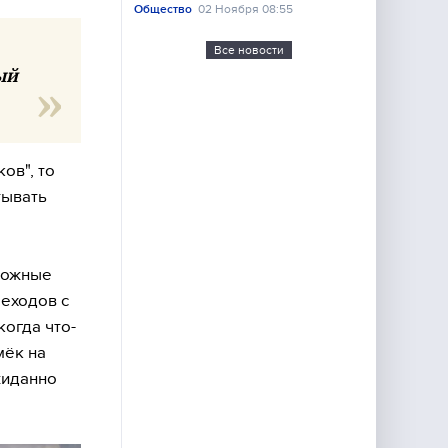
Общество
02 Ноября 08:55
Все новости
ый
ов", то
тывать
евожные
реходов с
когда что-
мёк на
жиданно