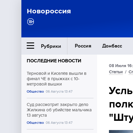
Новороссия
Россия
Донбасс
Рубрики
ПОСЛЕДНИЕ НОВОСТИ
08 Июля 16
Ближний Восток
Статьи
/
С
Терновой и Киселёв вышли в
финал ЧЕ в прыжках с 10-
метровой вышки
Общество
Услы
Общество
06 Августа 13:47
полк
Культура
Суд рассмотрит закрыто дело
Жилкина об убийстве мальчика
"Шту
13 августа
Общество
06 Августа 13:47