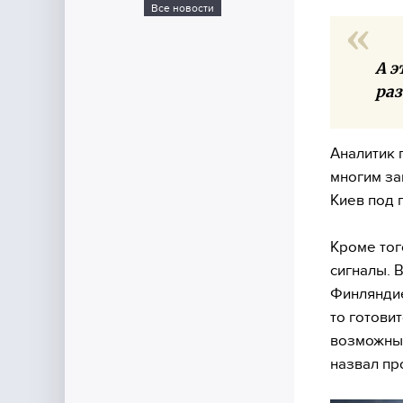
Все новости
А э
раз
Аналитик 
многим за
Киев под 
Кроме тог
сигналы. 
Финляндие
то готови
возможные
назвал пр