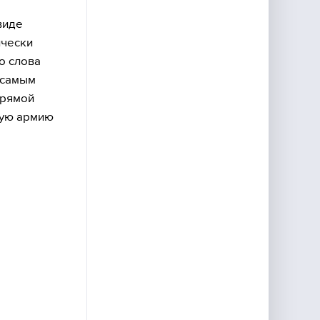
виде
ически
о слова
 самым
прямой
скую армию