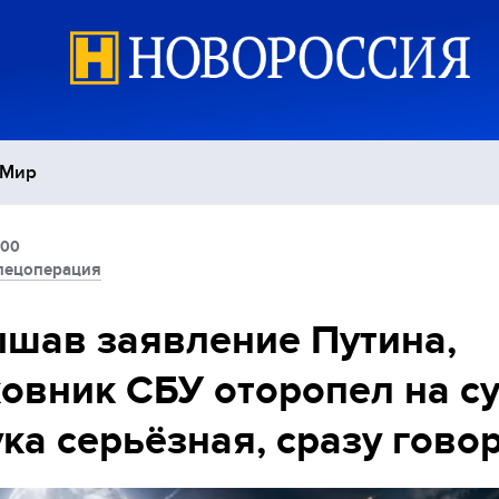
Мир
:00
Политика
С
пецоперация
Экономика
П
шав заявление Путина,
овник СБУ оторопел на су
Спорт
ка серьёзная, сразу гово