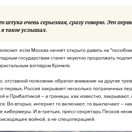
то штука очень серьезная, сразу говорю. Это перв
 я такое услышал.
пояснил: если Москва начнёт открыто давить на "пособник
падным государствам станет неуютно продолжать подпи
пристальным взглядом Кремля.
о, отставной полковник обратил внимание на другие тр
Во-первых, Россия закрывает несколько пограничных пе
й и Прибалтикой – а границы, как известно, закрывают, 
тся. Во-вторых, интернет то включают, то выключают – на
 кибермеры. И в-третьих, пресс-секретарь Песков нео
оисходящее войной, а не спецоперацией.