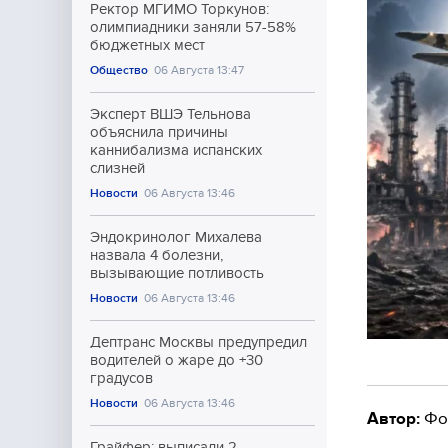
Ректор МГИМО Торкунов:
олимпиадники заняли 57-58%
бюджетных мест
Общество
06 Августа 13:47
Эксперт ВШЭ Тельнова
объяснила причины
каннибализма испанских
слизней
Новости
06 Августа 13:46
Эндокринолог Михалева
назвала 4 болезни,
вызывающие потливость
Новости
06 Августа 13:46
Дептранс Москвы предупредил
водителей о жаре до +30
градусов
Новости
06 Августа 13:46
Автор:
Фо
Грайфер: выписали 2