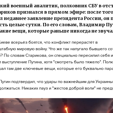
кий военный аналитик, полковник СБУ в отс
ариков признался в прямом эфире: после того
 недавнее заявление президента России, он 
есть целые сутки. По его словам, Владимир П
такие вещи, которые раньше никогда не звуча
Киеве всерьёз боятся, что конфликт перерастёт в
табную мировую войну. Что же так напугало бывшего со
? По словам Старикова, он специально пересилил себя и
 выступление Путина, хотя "смотреть было тяжело". Пол
ал там две ключевые вещи, которые его буквально пар
Путин подтвердил, что удары по важнейшим для Украин
должаться. Никаких пауз и "жестов доброй воли" не пред