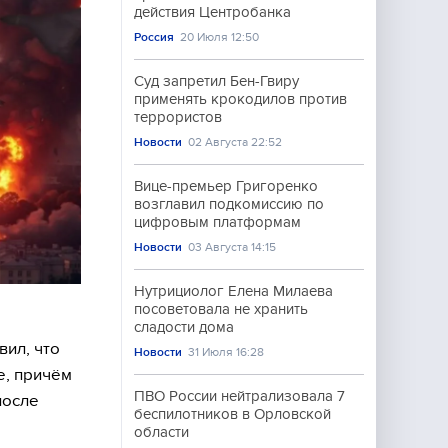
действия Центробанка
Россия
20 Июля 12:50
Суд запретил Бен-Гвиру
применять крокодилов против
террористов
Новости
02 Августа 22:52
Вице-премьер Григоренко
возглавил подкомиссию по
цифровым платформам
Новости
03 Августа 14:15
Нутрициолог Елена Милаева
посоветовала не хранить
сладости дома
вил, что
Новости
31 Июля 16:28
е, причём
ПВО России нейтрализовала 7
после
беспилотников в Орловской
области