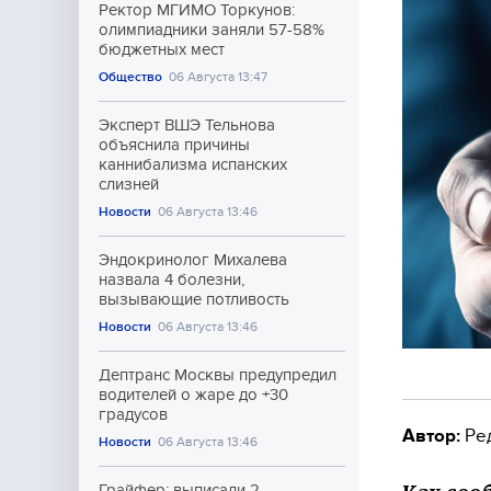
Ректор МГИМО Торкунов:
олимпиадники заняли 57-58%
бюджетных мест
Общество
06 Августа 13:47
Эксперт ВШЭ Тельнова
объяснила причины
каннибализма испанских
слизней
Новости
06 Августа 13:46
Эндокринолог Михалева
назвала 4 болезни,
вызывающие потливость
Новости
06 Августа 13:46
Дептранс Москвы предупредил
водителей о жаре до +30
градусов
Автор:
Ре
Новости
06 Августа 13:46
Грайфер: выписали 2