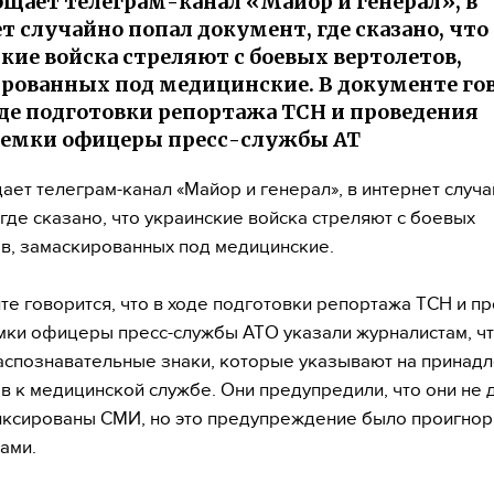
бщает телеграм-канал «Майор и генерал», в
т случайно попал документ, где сказано, что
кие войска стреляют с боевых вертолетов,
рованных под медицинские. В документе го
оде подготовки репортажа ТСН и проведения
ъемки офицеры пресс-службы АТ
ает телеграм-канал «Майор и генерал», в интернет случ
 где сказано, что украинские войска стреляют с боевых
в, замаскированных под медицинские.
те говорится, что в ходе подготовки репортажа ТСН и п
ки офицеры пресс-службы АТО указали журналистам, чт
аспознавательные знаки, которые указывают на принад
в к медицинской службе. Они предупредили, что они не
ксированы СМИ, но это предупреждение было проигно
ами.