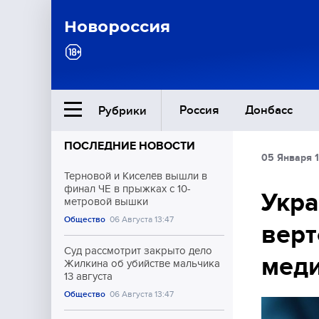
Новороссия
Россия
Донбасс
Рубрики
ПОСЛЕДНИЕ НОВОСТИ
05 Января 1
Ближний Восток
Терновой и Киселёв вышли в
финал ЧЕ в прыжках с 10-
Укра
метровой вышки
Общество
Общество
06 Августа 13:47
верт
Культура
Суд рассмотрит закрыто дело
мед
Жилкина об убийстве мальчика
13 августа
Общество
06 Августа 13:47