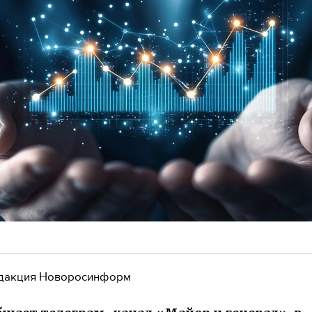
дакция Новоросинформ