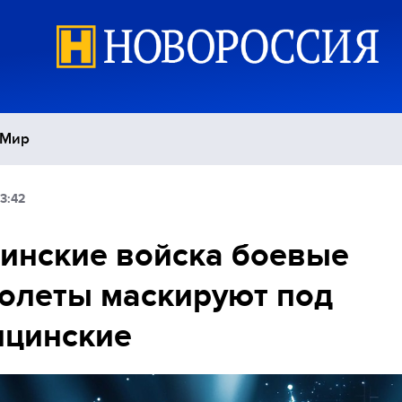
Мир
3:42
Политика
С
инские войска боевые
Экономика
П
олеты маскируют под
Спорт
ицинские