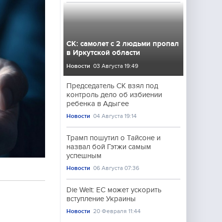
СК: самолет с 2 людьми пропал
в Иркутской области
Новости
03 Августа 19:49
Председатель СК взял под
контроль дело об избиении
ребенка в Адыгее
Новости
04 Августа 19:14
Трамп пошутил о Тайсоне и
назвал бой Гэтжи самым
успешным
Новости
06 Августа 07:36
Die Welt: ЕС может ускорить
вступление Украины
Новости
20 Февраля 11:44