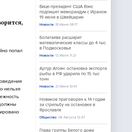
Вице-президент США Вэнс
подпишет меморандум с Ираном
19 июня в Швейцарии
ворится,
Новости
18 Июня 09:17
Болатаева расширит
математические классы до 4 тыс.
в Подмосковье
айно попал
Новости
12 Июля 11:21
Артур Атоян: остановка экспорта
рыбы в РФ ударила по 15 тыс
тонн
роведения
Новости
21 Июля 10:41
о нельзя
лежность
Новиков приговорен к 14 годам
 должны
за стрельбу на остановке в
Ярославле
рировано
Общество
06 Августа 12:47
Глава группы Белого дома