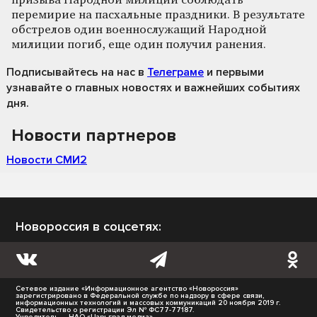
призыва Народной милиции соблюдать
перемирие на пасхальные праздники. В результате
обстрелов один военнослужащий Народной
милиции погиб, еще один получил ранения.
Подписывайтесь на нас
в
Телеграме
и первыми
узнавайте о главных новостях и важнейших событиях
дня.
Новости партнеров
Новости СМИ2
Новороссия в соцсетях:
Сетевое издание «Информационное агентство «Новороссия»
зарегистрировано в Федеральной службе по надзору в сфере связи,
информационных технологий и массовых коммуникаций 20 ноября 2019 г.
Свидетельство о регистрации Эл № ФС77-77187.
Учредитель — НАО «Царьград медиа».