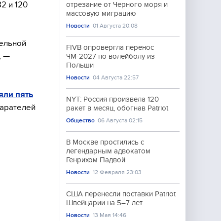
2 и 120
отрезание от Черного моря и
массовую миграцию
Новости
01 Августа 20:08
тельной
FIVB опровергла перенос
, —
ЧМ-2027 по волейболу из
Польши
Новости
04 Августа 22:57
яли пять
NYT: Россия произвела 120
карателей
ракет в месяц, обогнав Patriot
Общество
06 Августа 02:15
В Москве простились с
легендарным адвокатом
Генрихом Падвой
Новости
12 Февраля 23:03
США перенесли поставки Patriot
Швейцарии на 5–7 лет
Новости
13 Мая 14:46