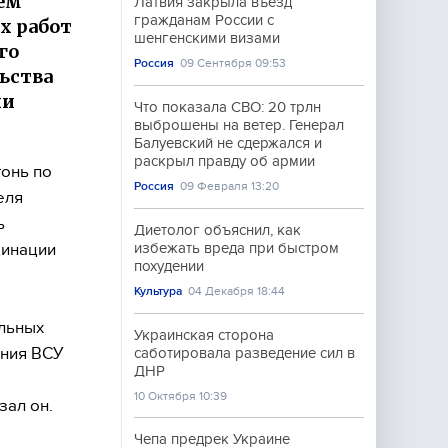
ем
Латвия закрыла въезд
гражданам России с
х работ
шенгенскими визами
го
Россия
09 Сентября 09:53
ьства
ии
Что показала СВО: 20 трлн
выброшены на ветер. Генерал
Балуевский не сдержался и
раскрыл правду об армии
онь по
Россия
09 Февраля 13:20
еля
ь
Диетолог объяснил, как
динации
избежать вреда при быстром
похудении
Культура
04 Декабря 18:44
ельных
Украинская сторона
ения ВСУ
саботировала разведение сил в
ДНР
10 Октября 10:39
зал он.
Чепа предрек Украине