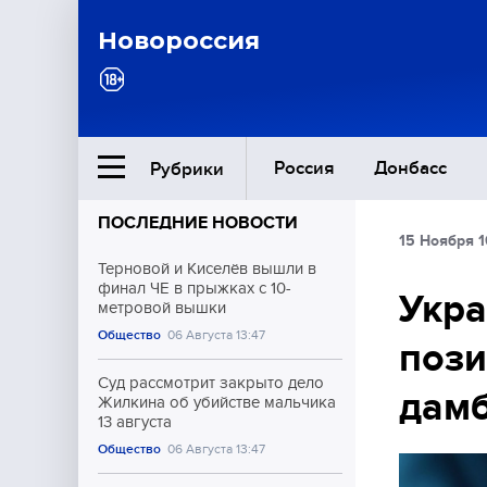
Новороссия
Россия
Донбасс
Рубрики
ПОСЛЕДНИЕ НОВОСТИ
15 Ноября 1
Ближний Восток
Терновой и Киселёв вышли в
финал ЧЕ в прыжках с 10-
Укра
метровой вышки
Общество
Общество
06 Августа 13:47
пози
Культура
Суд рассмотрит закрыто дело
дамб
Жилкина об убийстве мальчика
13 августа
Общество
06 Августа 13:47