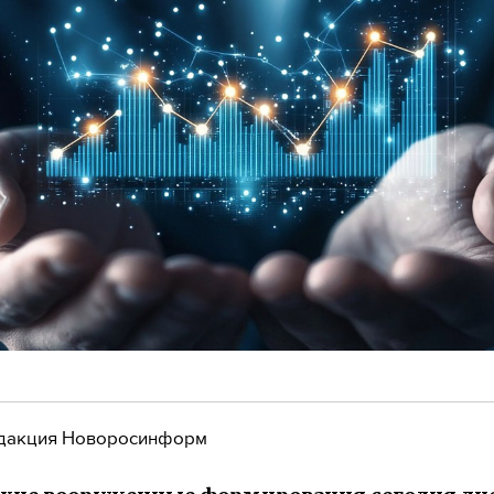
дакция Новоросинформ