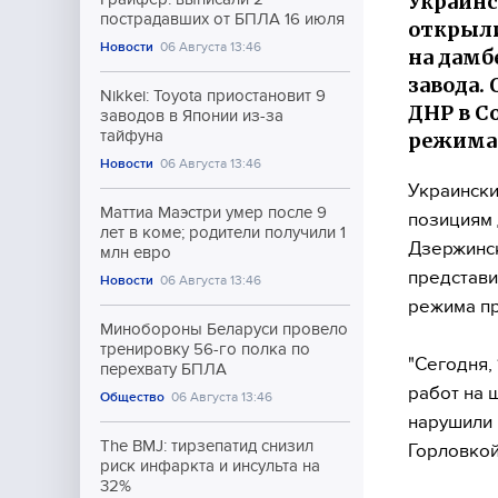
Украинс
пострадавших от БПЛА 16 июля
открыли
Новости
06 Августа 13:46
на дамб
завода.
Nikkei: Toyota приостановит 9
ДНР в С
заводов в Японии из-за
тайфуна
режима 
Новости
06 Августа 13:46
Украински
Маттиа Маэстри умер после 9
позициям 
лет в коме; родители получили 1
Дзержинск
млн евро
представи
Новости
06 Августа 13:46
режима пр
Минобороны Беларуси провело
тренировку 56-го полка по
"Сегодня,
перехвату БПЛА
работ на 
Общество
06 Августа 13:46
нарушили 
The BMJ: тирзепатид снизил
Горловкой
риск инфаркта и инсульта на
32%