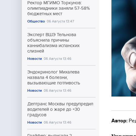
Ректор МГИМО Торкунов:
олимпиадники заняли 57-58%
бюджетных мест
Общество
06 Августа 13:47
Эксперт ВШЭ Тельнова
объяснила причины
каннибализма испанских
слизней
Новости
06 Августа 13:46
Эндокринолог Михалева
назвала 4 болезни,
вызывающие потливость
Новости
06 Августа 13:46
Дептранс Москвы предупредил
водителей о жаре до +30
градусов
Автор:
Ре
Новости
06 Августа 13:46
Грайфер: выписали 2