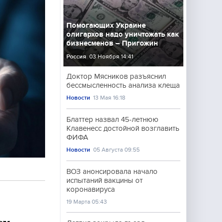
Помогающих Украине
олигархов надо уничтожать как
бизнесменов – Пригожин
Россия
03 Ноября 14:41
Доктор Мясников разъяснил
бессмысленность анализа клеща
Новости
13 Мая 16:18
Блаттер назвал 45-летнюю
Клавенесс достойной возглавить
ФИФА
Новости
05 Августа 09:55
ВОЗ анонсировала начало
испытаний вакцины от
коронавируса
19 Марта 05:43