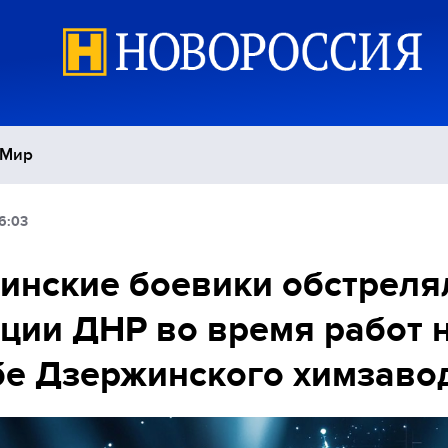
Мир
6:03
Политика
С
инские боевики обстреля
Экономика
П
ции ДНР во время работ 
Спорт
е Дзержинского химзаво