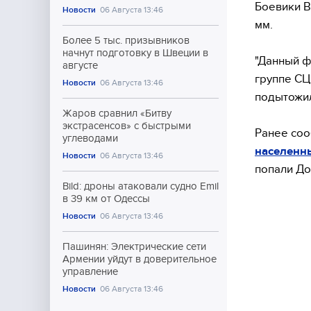
Боевики В
Новости
06 Августа 13:46
мм.
Более 5 тыс. призывников
начнут подготовку в Швеции в
"Данный ф
августе
группе СЦ
Новости
06 Августа 13:46
подытожил
Жаров сравнил «Битву
экстрасенсов» с быстрыми
Ранее соо
углеводами
населенн
Новости
06 Августа 13:46
попали До
Bild: дроны атаковали судно Emil
в 39 км от Одессы
Новости
06 Августа 13:46
Пашинян: Электрические сети
Армении уйдут в доверительное
управление
Новости
06 Августа 13:46