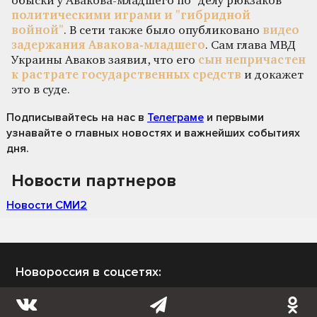
обыски у Авакова-младшего по "делу рюкзаков"
политическими играми и "гибридной
войной"
. В сети также было опубликовано
видео
задержания Авакова-младшего
. Сам глава МВД
Украины Аваков заявил, что его
сын непричастен
к растрате государственных средств
и докажет
это в суде.
Подписывайтесь на нас
в
Телеграме
и первыми
узнавайте о главных новостях и важнейших событиях
дня.
Новости партнеров
Новости СМИ2
Новороссия в соцсетях: